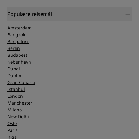
Populære reisemål
Amsterdam
Bangkok
Bengaluru
Berlin
Budapest
København
Dubai
Dublin
Gran Canaria
Istanbul
London
Manchester
Milano
New Delhi
Oslo
Paris
Riga