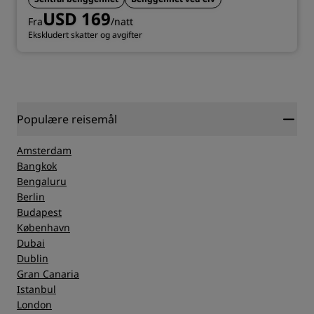
USD 169
Fra
/natt
Ekskludert skatter og avgifter
Populære reisemål
Amsterdam
Bangkok
Bengaluru
Berlin
Budapest
København
Dubai
Dublin
Gran Canaria
Istanbul
London