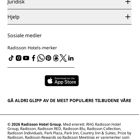
Radisson Hotel Group
Juridisk
Radisson Hotels APP
Presse
Sportsgodkjente hoteller
Jobb i RHG
Personvernsenter
Hjelp
Familievennlige hoteller
Jobb i PPHE
Juridisk informasjon
Helse og sikkerhet
Karriere EHL
Vilkår og betingelser for Radisson Rewards
Forbrukervarsler
The Club by RHG
Sosiale medier
Avtale om nettstedsbruk
Kontakt
Utviklingsmuligheter
Digital tilgjengelighet
VANLIGE SPØRSMÅL
Radisson Hotels-merker
Ansvarlig virksomhet
Erklæring om moderne slaveri
Sidekart
Innkjøp
Redegjørelse om våre aktsomhetsvuderinger
GÅ ALDRI GLIPP AV DE MEST POPULÆRE TILBUDENE VÅRE
© 2026 Radisson Hotel Group.
Med enerett. RHG Radisson Hotel
Group, Radisson, Radisson RED, Radisson Blu, Radisson Collection,
Radisson Individuals, Park Plaza, Park Inn, Country Inn & Suites, Prize by
Radisson, Radisson Rewards og Radisson Meetings er varemerker som