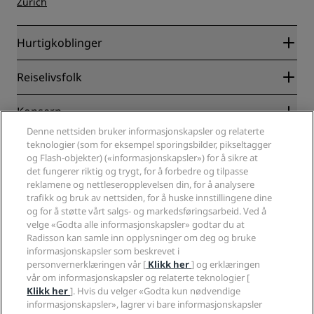
Zürich
Hurtigkoblinger
Radisson Rewards
Reiselivsfolk
Garantert laveste rompris på nett
Blog
Partnere
Konsern
Reisemål
Reisebyråer
Denne nettsiden bruker informasjonskapsler og relaterte
Nye hoteller og hoteller under utvikling
Radisson Hotel Group
Juridisk
teknologier (som for eksempel sporingsbilder, pikseltagger
Radisson Hotels APP
Presse
og Flash-objekter) («informasjonskapsler») for å sikre at
Sportsgodkjente hoteller
det fungerer riktig og trygt, for å forbedre og tilpasse
Jobb i RHG
Personvernsenter
Hjelp
Familievennlige hoteller
reklamene og nettleseropplevelsen din, for å analysere
Jobb i PPHE
Juridisk informasjon
Helse og sikkerhet
trafikk og bruk av nettsiden, for å huske innstillingene dine
Karriere EHL
Vilkår og betingelser for Radisson Rewards
Forbrukervarsler
og for å støtte vårt salgs- og markedsføringsarbeid. Ved å
The Club by RHG
Sosiale medier
Avtale om nettstedsbruk
velge «Godta alle informasjonskapsler» godtar du at
Kontakt
Utviklingsmuligheter
Radisson kan samle inn opplysninger om deg og bruke
Digital tilgjengelighet
VANLIGE SPØRSMÅL
Radisson Hotels-merker
Ansvarlig virksomhet
informasjonskapsler som beskrevet i
Erklæring om moderne slaveri
Sidekart
personvernerklæringen vår [
Klikk her
] og erklæringen
Innkjøp
Redegjørelse om våre aktsomhetsvuderinger
vår om informasjonskapsler og relaterte teknologier [
Klikk her
]. Hvis du velger «Godta kun nødvendige
informasjonskapsler», lagrer vi bare informasjonskapsler