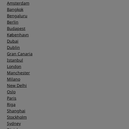
Amsterdam
Bangkok
Bengaluru
Berlin
Budapest
København
Dubai
Dublin
Gran Canaria
Istanbul
London
Manchester
Milano
New Delhi
Oslo
Paris
Riga
Shanghai
Stockholm
Sydney