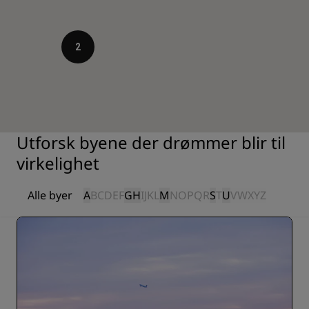
2
Utforsk byene der drømmer blir til
virkelighet
Alle byer
A
B
C
D
E
F
G
H
I
J
K
L
M
N
O
P
Q
R
S
T
U
V
W
X
Y
Z