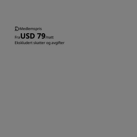
Medlemspris
USD 79
Fra
/natt
Ekskludert skatter og avgifter