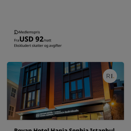
Medlemspris
USD 92
Fra
/natt
Ekskludert skatter og avgifter
Royan Hotel Hagia Sophia Istanbul,