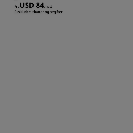
USD 84
Fra
/natt
Ekskludert skatter og avgifter