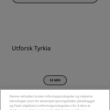
Utforsk Tyrkia
SE MER
Denne nettsiden bruker informasjonskapsler og relaterte
teknologier (som for eksempel sporingsbilder, pikseltagger
og Flash-objekter) («informasjonskapsler») for å sikre at