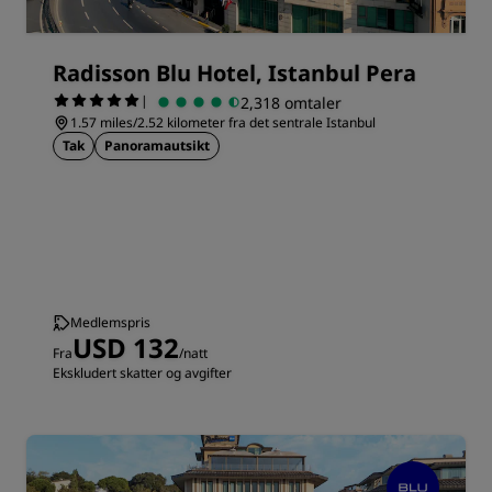
Radisson Blu Hotel, Istanbul Pera
|
2,318 omtaler
1.57 miles/2.52 kilometer fra det sentrale Istanbul
Tak
Panoramautsikt
Medlemspris
USD 132
Fra
/natt
Ekskludert skatter og avgifter