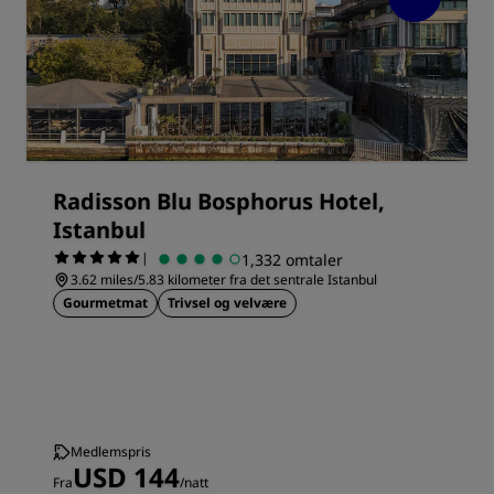
Radisson Blu Bosphorus Hotel,
Istanbul
|
1,332 omtaler
3.62 miles/5.83 kilometer fra det sentrale Istanbul
Gourmetmat
Trivsel og velvære
Medlemspris
USD 144
Fra
/natt