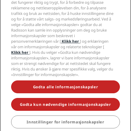
Sportsgodkjente hoteller
det fungerer riktig og trygt, for å forbedre og tilpasse
Jobb i RHG
Personvernsenter
Hjelp
Familievennlige hoteller
reklamene og nettleseropplevelsen din, for å analysere
Jobb i PPHE
Juridisk informasjon
Helse og sikkerhet
trafikk og bruk av nettsiden, for å huske innstillingene dine
Karriere EHL
Vilkår og betingelser for Radisson Rewards
Forbrukervarsler
og for å støtte vårt salgs- og markedsføringsarbeid. Ved å
The Club by RHG
Sosiale medier
Avtale om nettstedsbruk
velge «Godta alle informasjonskapsler» godtar du at
Kontakt
Utviklingsmuligheter
Radisson kan samle inn opplysninger om deg og bruke
Digital tilgjengelighet
VANLIGE SPØRSMÅL
Radisson Hotels-merker
Ansvarlig virksomhet
informasjonskapsler som beskrevet i
Erklæring om moderne slaveri
Sidekart
personvernerklæringen vår [
Klikk her
] og erklæringen
Innkjøp
Redegjørelse om våre aktsomhetsvuderinger
vår om informasjonskapsler og relaterte teknologier [
Klikk her
]. Hvis du velger «Godta kun nødvendige
informasjonskapsler», lagrer vi bare informasjonskapsler
som er strengt nødvendige for at nettstedet skal fungere
riktig. Hvis du ønsker å gjøre mer spesifikke valg, velger du
«Innstillinger for informasjonskapsler».
GÅ ALDRI GLIPP AV DE MEST POPULÆRE TILBUDENE VÅRE
Godta alle informasjonskapsler
Godta kun nødvendige informasjonskapsler
© 2026 Radisson Hotel Group.
Med enerett. RHG Radisson Hotel
Group, Radisson, Radisson RED, Radisson Blu, Radisson Collection,
Radisson Individuals, Park Plaza, Park Inn, Country Inn & Suites, Prize by
Radisson, Radisson Rewards og Radisson Meetings er varemerker som
Innstillinger for informasjonskapsler
tilhører Radisson Hotel Group.