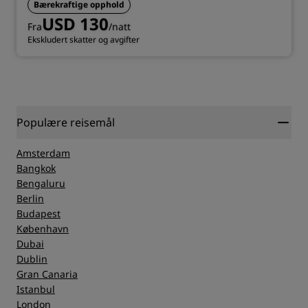
Bærekraftige opphold
USD 130
Fra
/natt
Ekskludert skatter og avgifter
Populære reisemål
Amsterdam
Bangkok
Bengaluru
Berlin
Budapest
København
Dubai
Dublin
Gran Canaria
Istanbul
London