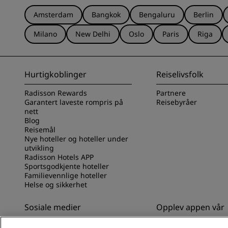
Amsterdam
Bangkok
Bengaluru
Berlin
Milano
New Delhi
Oslo
Paris
Riga
Hurtigkoblinger
Reiselivsfolk
Radisson Rewards
Partnere
Garantert laveste rompris på
Reisebyråer
nett
Blog
Reisemål
Nye hoteller og hoteller under
utvikling
Radisson Hotels APP
Sportsgodkjente hoteller
Familievennlige hoteller
Helse og sikkerhet
Sosiale medier
Opplev appen vår
Radisson Hotels-merker
Opplev Radisson Hot