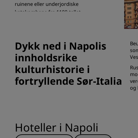
ruinene eller underjordiske
katakombene fra 1100-tallet.
Tilknyttede merker i Kina
Dykk ned i Napolis
Beu
som
innholdsrike
Ves
kulturhistorie i
Rus
mon
fortryllende Sør-Italia
ver
og 
Hoteller i Napoli