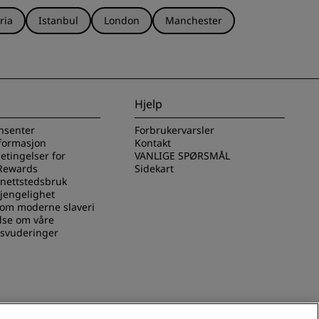
ria
Istanbul
London
Manchester
Hjelp
nsenter
Forbrukervarsler
nformasjon
Kontakt
betingelser for
VANLIGE SPØRSMÅL
Rewards
Sidekart
 nettstedsbruk
gjengelighet
 om moderne slaveri
lse om våre
svuderinger