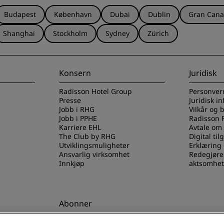
Budapest
København
Dubai
Dublin
Gran Cana
Shanghai
Stockholm
Sydney
Zürich
Konsern
Juridisk
Radisson Hotel Group
Personver
Presse
Juridisk i
Jobb i RHG
Vilkår og 
Jobb i PPHE
Radisson 
Karriere EHL
Avtale om
The Club by RHG
Digital til
Utviklingsmuligheter
Erklæring
Ansvarlig virksomhet
Redegjøre
Innkjøp
aktsomhet
Abonner
els-appen
Gå aldri glipp av de mest