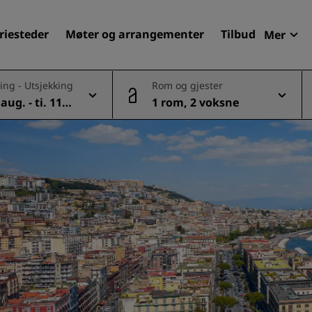
riesteder
Møter og arrangementer
Tilbud
Mer
Radi
ing - Utsjekking
Rom og gjester
Mine 
aug. - ti. 11 a
1 rom, 2 voksne
Finn ditt hotell
Reisemål
Feriesteder
Betjente leiligheter
Flyplasshoteller
Nye og kommende hotelle
Møter og arrangementer
Opplev Radisson Meetings
Bestill et møterom