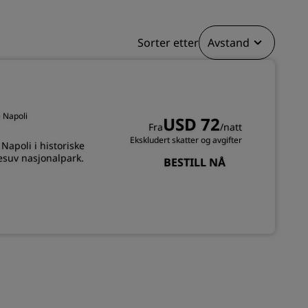
REGISTRER DEG
Sorter etter
Avstand
e Napoli
USD 72
Fra
/natt
Ekskludert skatter og avgifter
Napoli i historiske
Vesuv nasjonalpark.
BESTILL NÅ