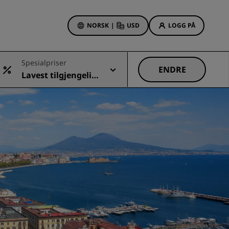
NORSK
|
USD
LOGG PÅ
sson Rewards
Spesialpriser
bestillinger
ENDRE
Lavest tilgjengelig
Hotelltilbud
pris
Oppdag våre tilbud
Første gang er det ekstra
hyggelig
Deals of the Day
Bestill på forhånd
r
Se pakkene våre
Reiseideer
Familievennlige hoteller