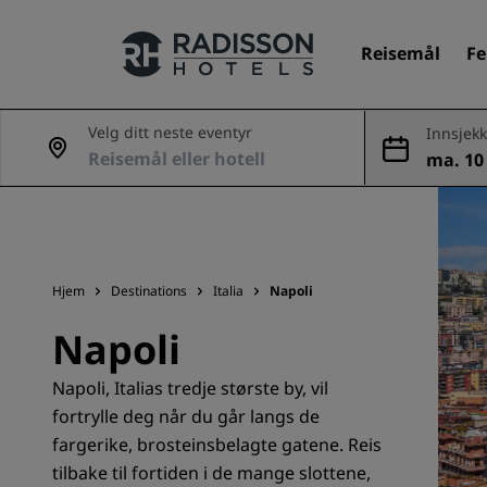
Reisemål
Fe
Velg ditt neste eventyr
Innsjekk
ma. 10 
Merkevarene våre
ug.
Radisson Hotels-merker
Hjem
Destinations
Italia
Napoli
Napoli
Napoli, Italias tredje største by, vil
fortrylle deg når du går langs de
fargerike, brosteinsbelagte gatene. Reis
tilbake til fortiden i de mange slottene,