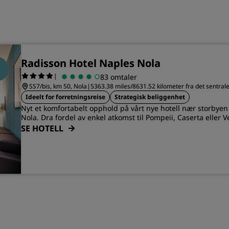
Radisson Hotel Naples Nola
|
83 omtaler
SS7/bis, km 50, Nola
|
5363.38 miles/8631.52 kilometer fra det sentral
Ideelt for forretningsreise
Strategisk beliggenhet
Nyt et komfortabelt opphold på vårt nye hotell nær storbyen 
Nola. Dra fordel av enkel atkomst til Pompeii, Caserta eller 
SE HOTELL