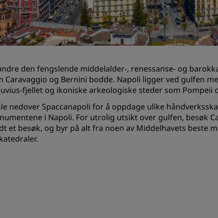
Be om et tilbud
Arrangementsreisemål
Bransjeløsninger
ndre den fengslende middelalder-, renessanse- og barokk
Søk etter flyvninger
 Caravaggio og Bernini bodde. Napoli ligger ved gulfen me
uvius-fjellet og ikoniske arkeologiske steder som Pompeii
Søk etter flyvninger
le nedover Spaccanapoli for å oppdage ulike håndverksskatter
Matservering
umentene i Napoli. For utrolig utsikt over gulfen, besøk Cas
dt et besøk, og byr på alt fra noen av Middelhavets beste 
Søk etter en restaurant
katedraler.
Digitale tjenester
Radisson Hotels-app