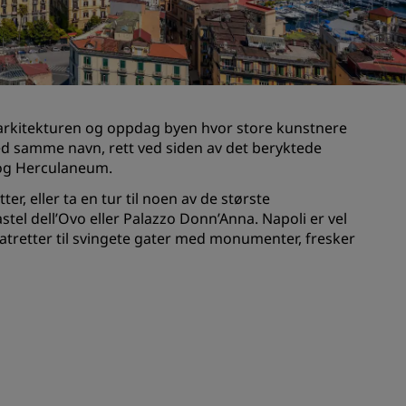
Rad Pets
Bryllupslokaler
Bærekraftige opphold
Opphold for idrettslag
arkitekturen og oppdag byen hvor store kunstnere
Forretningsreisende
d samme navn, rett ved siden av det beryktede
Hoteller i sentrum
 og Herculaneum.
Se bloggen vår
, eller ta en tur til noen av de største
tel dell’Ovo eller Palazzo Donn’Anna. Napoli er vel
Radisson Rewards
matretter til svingete gater med monumenter, fresker
Oppdag Radisson Rewards
Gevinster
Slik bruker du poeng
Slik tjener du poeng
Bookers and Planners