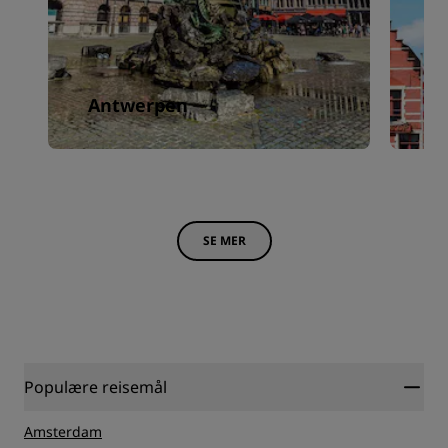
Antwerpen
B
SE MER
Populære reisemål
Amsterdam