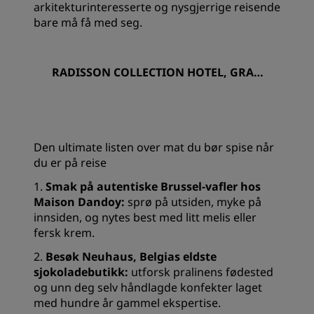
arkitekturinteresserte og nysgjerrige reisende
bare må få med seg.
RADISSON COLLECTION HOTEL, GRAN
D PLACE BRUSSELS
Den ultimate listen over mat du bør spise når
du er på reise
1.
Smak på autentiske Brussel-vafler hos
Maison Dandoy:
sprø på utsiden, myke på
innsiden, og nytes best med litt melis eller
fersk krem.
2.
Besøk Neuhaus, Belgias eldste
sjokoladebutikk:
utforsk pralinens fødested
og unn deg selv håndlagde konfekter laget
med hundre år gammel ekspertise.