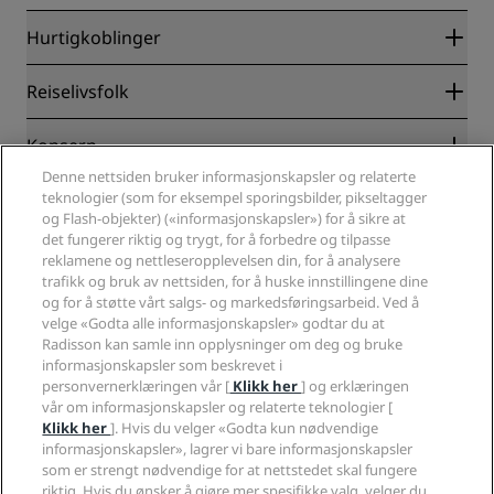
Hurtigkoblinger
Radisson Rewards
Reiselivsfolk
Garantert laveste rompris på nett
Blog
Partnere
Konsern
Reisemål
Reisebyråer
Denne nettsiden bruker informasjonskapsler og relaterte
Nye hoteller og hoteller under utvikling
Radisson Hotel Group
Juridisk
teknologier (som for eksempel sporingsbilder, pikseltagger
Radisson Hotels APP
Presse
og Flash-objekter) («informasjonskapsler») for å sikre at
Sportsgodkjente hoteller
det fungerer riktig og trygt, for å forbedre og tilpasse
Jobb i RHG
Personvernsenter
Hjelp
Familievennlige hoteller
reklamene og nettleseropplevelsen din, for å analysere
Jobb i PPHE
Juridisk informasjon
Helse og sikkerhet
trafikk og bruk av nettsiden, for å huske innstillingene dine
Karriere EHL
Vilkår og betingelser for Radisson Rewards
Forbrukervarsler
og for å støtte vårt salgs- og markedsføringsarbeid. Ved å
The Club by RHG
Sosiale medier
Avtale om nettstedsbruk
velge «Godta alle informasjonskapsler» godtar du at
Kontakt
Utviklingsmuligheter
Radisson kan samle inn opplysninger om deg og bruke
Digital tilgjengelighet
VANLIGE SPØRSMÅL
Radisson Hotels-merker
Ansvarlig virksomhet
informasjonskapsler som beskrevet i
Erklæring om moderne slaveri
Sidekart
personvernerklæringen vår [
Klikk her
] og erklæringen
Innkjøp
Redegjørelse om våre aktsomhetsvuderinger
vår om informasjonskapsler og relaterte teknologier [
Klikk her
]. Hvis du velger «Godta kun nødvendige
informasjonskapsler», lagrer vi bare informasjonskapsler
som er strengt nødvendige for at nettstedet skal fungere
riktig. Hvis du ønsker å gjøre mer spesifikke valg, velger du