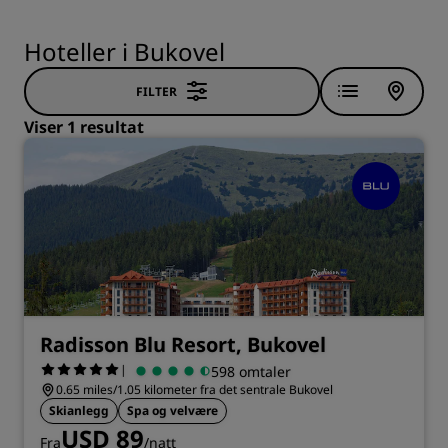
Hoteller i Bukovel
FILTER
Viser 1 resultat
Radisson Blu Resort, Bukovel
|
598 omtaler
0.65 miles/1.05 kilometer fra det sentrale Bukovel
Skianlegg
Spa og velvære
USD 89
Fra
/natt