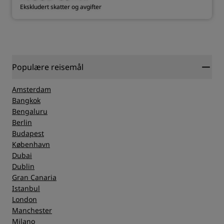
Ekskludert skatter og avgifter
Populære reisemål
Amsterdam
Bangkok
Bengaluru
Berlin
Budapest
København
Dubai
Dublin
Gran Canaria
Istanbul
London
Manchester
Milano