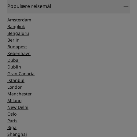
Populære reisemål
Amsterdam
Bangkok
Bengaluru
Berlin
Budapest
København
Dubai
Dublin
Gran Canaria
Istanbul
London
Manchester
Milano
New Delhi
Oslo
Paris
Riga
Shanghai