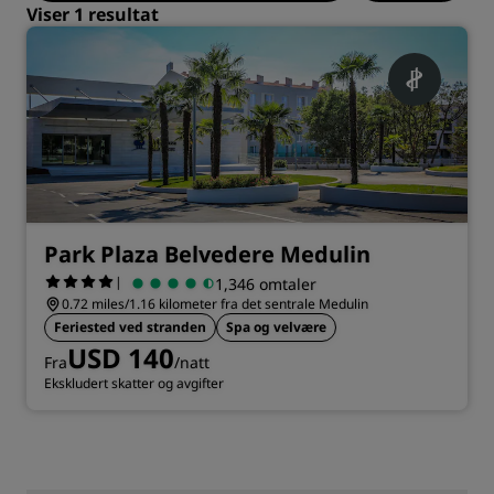
Viser 1 resultat
Park Plaza Belvedere Medulin
|
1,346 omtaler
0.72 miles/1.16 kilometer fra det sentrale Medulin
Feriested ved stranden
Spa og velvære
USD 140
Fra
/natt
Ekskludert skatter og avgifter