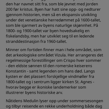
den har navnet sitt fra, som ble jevnet med jorden
200 før kristus. Byen har hatt sine opp- og nedturer
gjennom historien, men så en ekspansiv utvikling
under det venetianske herredømmet på 1600-tallet,
som ble sjarmert av byens naturlige skjønnhet. På
1800- og 1900-tallet var byen hovedsakelig en
fiskelandsby, men har utviklet seg til en ledende
stranddestinasjon fra 1960-tallet.
Minner om fortiden finner man i hele området, som
det arkeologiske området Vizula. Her arrangeres det
regelmessige forestillinger om Crispo hver sommer
- den eldste sønnen til den romerske keiserens
Konstantin - samt legenden om hans død. Langs
kysten er det plassert forskjellige vindmøller fra
1800-tallet og i sentrum ligger kirken St. Agnes -
hvorav begge er ikoniske landemerker som
illustrerer byens historiske arv.
Nåtidens Medulin lyser opp under sommersesongen
og tilbyr reisende en rekke underholdning både dag