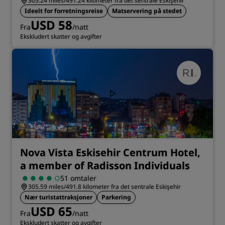
305.24 miles/491.24 kilometer fra det sentrale Eskişehir
Ideelt for forretningsreise
Matservering på stedet
USD 58
Fra
/natt
Ekskludert skatter og avgifter
Nova Vista Eskisehir Centrum Hotel,
a member of Radisson Individuals
51 omtaler
305.59 miles/491.8 kilometer fra det sentrale Eskişehir
Nær turistattraksjoner
Parkering
USD 65
Fra
/natt
Ekskludert skatter og avgifter