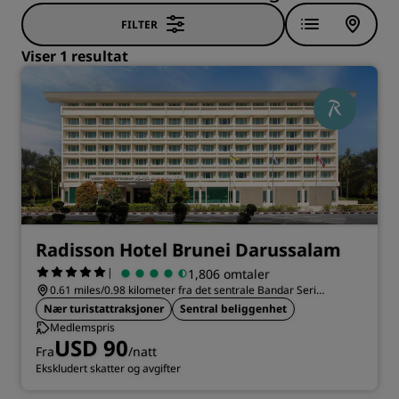
FILTER
Viser 1 resultat
Radisson Hotel Brunei Darussalam
|
1,806 omtaler
0.61 miles/0.98 kilometer fra det sentrale Bandar Seri
Begawan
Nær turistattraksjoner
Sentral beliggenhet
Medlemspris
USD 90
Fra
/natt
Ekskludert skatter og avgifter