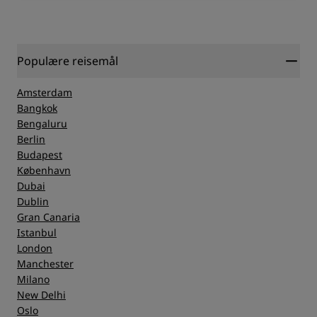
Populære reisemål
Amsterdam
Bangkok
Bengaluru
Berlin
Budapest
København
Dubai
Dublin
Gran Canaria
Istanbul
London
Manchester
Milano
New Delhi
Oslo