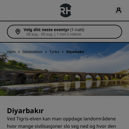
Velg ditt neste eventyr
(1-natt)
08 aug. - 09 aug. | 1 rom 2 voksne
Hjem
Destinations
Tyrkia
Diyarbakır
Diyarbakır
Ved Tigris-elven kan man oppdage landområdene
hvor mange sivilisasjoner slo seg ned og hvor den