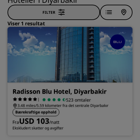
FILTER
Viser 1 resultat
Radisson Blu Hotel, Diyarbakir
|
523 omtaler
3.48 miles/5.59 kilometer fra det sentrale Diyarbakır
Bærekraftige opphold
USD 103
Fra
/natt
Ekskludert skatter og avgifter