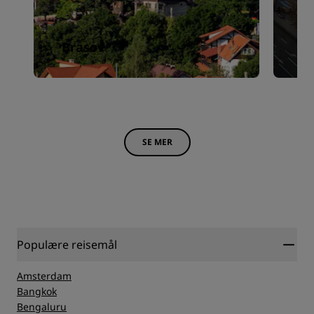
Brasov
C
SE MER
Populære reisemål
Amsterdam
Bangkok
Bengaluru