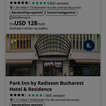
|
842 omtaler
1.08 miles/1.74 kilometer fra det sentrale Bucureşti
Bærekraftige opphold
Sentral beliggenhet
Medlemspris
USD 128
Fra
/natt
Ekskludert skatter og avgifter
Park Inn by Radisson Bucharest
Hotel & Residence
|
895 omtaler
1.12 miles/1.8 kilometer fra det sentrale Bucureşti
Bærekraftige opphold