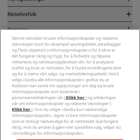
Radisson Rewards
Reiselivsfolk
Garantert laveste rompris på nett
Blog
Partnere
Konsern
Reisemål
Reisebyråer
Denne nettsiden bruker informasjonskapsler og relaterte
Nye hoteller og hoteller under utvikling
Radisson Hotel Group
teknologier (som for eksempel sporingsbilder, pikseltagger
Juridisk
Radisson Hotels APP
og Flash-objekter) («informasjonskapsler») for å sikre at
Presse
Sportsgodkjente hoteller
det fungerer riktig og trygt, for å forbedre og tilpasse
Jobb i RHG
Personvernsenter
Hjelp
Familievennlige hoteller
reklamene og nettleseropplevelsen din, for å analysere
Jobb i PPHE
Juridisk informasjon
Helse og sikkerhet
trafikk og bruk av nettsiden, for å huske innstillingene dine
Karriere EHL
Vilkår og betingelser for Radisson Rewards
og for å støtte vårt salgs- og markedsføringsarbeid. Ved å
Forbrukervarsler
The Club by RHG
Sosiale medier
Avtale om nettstedsbruk
velge «Godta alle informasjonskapsler» godtar du at
Kontakt
Utviklingsmuligheter
Radisson kan samle inn opplysninger om deg og bruke
Digital tilgjengelighet
VANLIGE SPØRSMÅL
Radisson Hotels-merker
Ansvarlig virksomhet
informasjonskapsler som beskrevet i
Erklæring om moderne slaveri
Sidekart
personvernerklæringen vår [
Klikk her
] og erklæringen
Innkjøp
Redegjørelse om våre aktsomhetsvuderinger
vår om informasjonskapsler og relaterte teknologier [
Klikk her
]. Hvis du velger «Godta kun nødvendige
informasjonskapsler», lagrer vi bare informasjonskapsler
som er strengt nødvendige for at nettstedet skal fungere
riktig. Hvis du ønsker å gjøre mer spesifikke valg, velger du
«Innstillinger for informasjonskapsler».