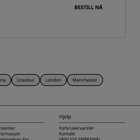
BESTILL NÅ
ria
Istanbul
London
Manchester
Hjelp
nsenter
Forbrukervarsler
nformasjon
Kontakt
betingelser for
VANLIGE SPØRSMÅL