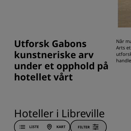
Tilknyttede merker i Kina
Utforsk Gabons
Når ma
Arts e
kunstneriske arv
utfors
handle
under et opphold på
hotellet vårt
Hoteller i Libreville
LISTE
KART
FILTER