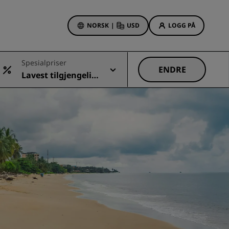
NORSK
|
USD
LOGG PÅ
sson Rewards
Spesialpriser
bestillinger
ENDRE
Lavest tilgjengelig
Hotelltilbud
pris
Oppdag våre tilbud
Første gang er det ekstra
hyggelig
Deals of the Day
Bestill på forhånd
r
Se pakkene våre
Reiseideer
Familievennlige hoteller