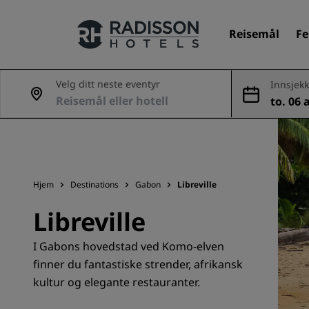
Reisemål
Fe
Velg ditt neste eventyr
Innsjekk
to. 06 a
Merkevarene våre
g.
Radisson Hotels-merker
Hjem
Destinations
Gabon
Libreville
Libreville
I Gabons hovedstad ved Komo-elven
finner du fantastiske strender, afrikansk
kultur og elegante restauranter.