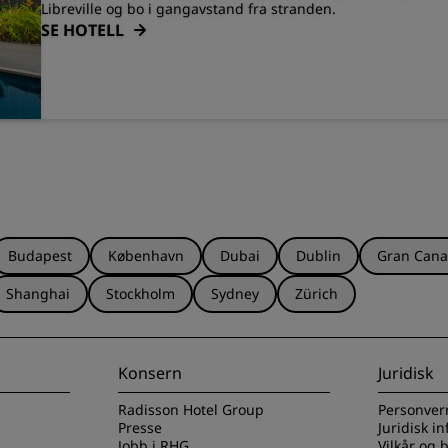
Libreville og bo i gangavstand fra stranden.
SE HOTELL
Budapest
København
Dubai
Dublin
Gran Cana
Shanghai
Stockholm
Sydney
Zürich
Konsern
Juridisk
Radisson Hotel Group
Personver
Presse
Juridisk i
Jobb i RHG
Vilkår og 