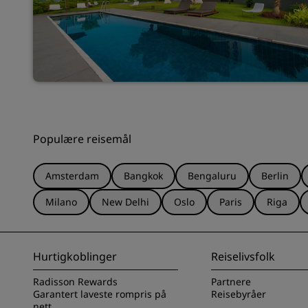
Populære reisemål
Amsterdam
Bangkok
Bengaluru
Berlin
Milano
New Delhi
Oslo
Paris
Riga
Hurtigkoblinger
Reiselivsfolk
Radisson Rewards
Partnere
Garantert laveste rompris på
Reisebyråer
nett