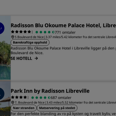
Radisson Blu Okoume Palace Hotel, Libre
|
771 omtaler
5 Boulevard de Nice
|
3.37 miles/5.42 kilometer fra det sentrale Librevi
Bærekraftige opphold
Radisson Blu Okoume Palace Hotel i Libreville ligger på den 
Boulevard de Nice.
SE HOTELL
Park Inn by Radisson Libreville
|
687 omtaler
7, Boulevard de Nice
|
3.43 miles/5.52 kilometer fra det sentrale Librevi
Nær stranden
Matservering på stedet
For den perfekte blanding av ro på kysten og travelt byliv, ve