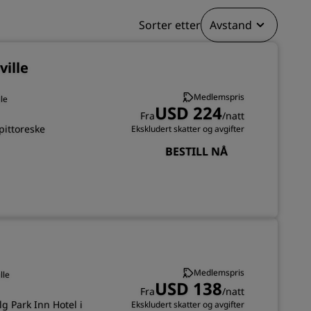
Sorter etter
Avstand
REGISTRER DEG
ville
Medlemspris
lle
USD 224
Fra
/natt
pittoreske
Ekskludert skatter og avgifter
BESTILL NÅ
Medlemspris
lle
USD 138
Fra
/natt
lg Park Inn Hotel i
Ekskludert skatter og avgifter