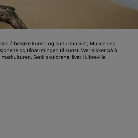
Rad Pets
Bryllupslokaler
Bærekraftige opphold
Opphold for idrettslag
n ved å besøke kunst- og kulturmuseet, Musee des
Forretningsreisende
isjonene og tilnærmingen til kunst. Vær sikker på å
Hoteller i sentrum
matkulturen. Senk skuldrene, livet i Libreville
Se bloggen vår
Radisson Rewards
Oppdag Radisson Rewards
Gevinster
Slik bruker du poeng
Slik tjener du poeng
Bookers and Planners