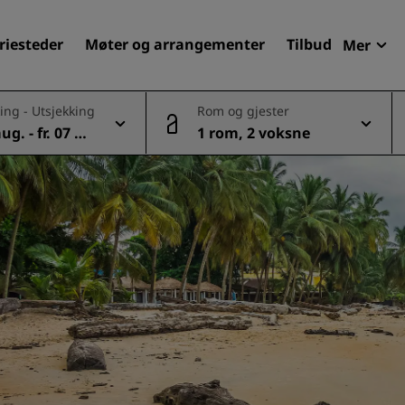
riesteder
Møter og arrangementer
Tilbud
Mer
Radi
ing - Utsjekking
Rom og gjester
Mine 
ug. - fr. 07 au
1 rom, 2 voksne
Finn ditt hotell
Reisemål
Feriesteder
Betjente leiligheter
Flyplasshoteller
Nye og kommende hotelle
Møter og arrangementer
Opplev Radisson Meetings
Bestill et møterom