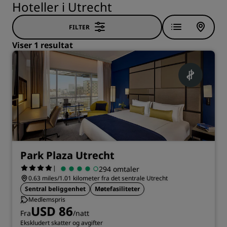
Hoteller i Utrecht
FILTER
Viser 1 resultat
Park Plaza Utrecht
|
294 omtaler
0.63 miles/1.01 kilometer fra det sentrale Utrecht
Sentral beliggenhet
Møtefasiliteter
Medlemspris
USD 86
Fra
/natt
Ekskludert skatter og avgifter