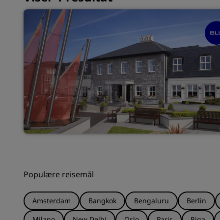
Populære reisemål
Amsterdam
Bangkok
Bengaluru
Berlin
Milano
New Delhi
Oslo
Paris
Riga