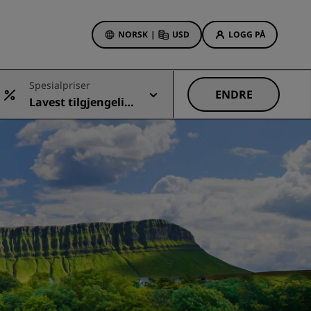
NORSK
|
USD
LOGG PÅ
sson Rewards
Spesialpriser
bestillinger
ENDRE
Lavest tilgjengelig
Hotelltilbud
pris
Oppdag våre tilbud
Første gang er det ekstra
hyggelig
Deals of the Day
Bestill på forhånd
r
Se pakkene våre
Reiseideer
Familievennlige hoteller