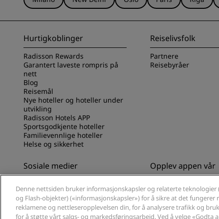
Hurtigkoblinger
Reiselivsfolk
Radisson Rewards
Partnere
Garantert laveste rompris på
Reisebyråer
nett
Blog
Reisemål
Nye hoteller og hoteller under
utvikling
Radisson Hotels APP
Sportsgodkjente hoteller
Familievennlige hoteller
Helse og sikkerhet
Sosiale medier
Opplev appen vår
Radisson Hotels-merker
Opplev Radisson Hot
Denne nettsiden bruker informasjonskapsler og relaterte teknologier 
og Flash-objekter) («informasjonskapsler») for å sikre at det fungerer ri
reklamene og nettleseropplevelsen din, for å analysere trafikk og bruk 
for å støtte vårt salgs- og markedsføringsarbeid. Ved å velge «Godta 