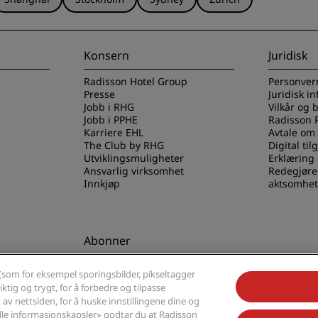
Konsern
Juridisk
Radisson Hotel Group
Personver
Presse
Juridisk i
Jobb i RHG
Vilkår og 
Jobb i PPHE
Radisson 
Karriere EHL
Avtale om
The Club by RHG
Digital til
Utviklingsmuligheter
Erklæring
Ansvarlig virksomhet
Redegjøre
Innkjøp
aktsomhet
Abonner
els-appen
Gå aldri glipp av de mest
(som for eksempel sporingsbilder, pikseltagger
populære tilbudene våre
ktig og trygt, for å forbedre og tilpasse
av nettsiden, for å huske innstillingene dine og
alle informasjonskapsler» godtar du at Radisson