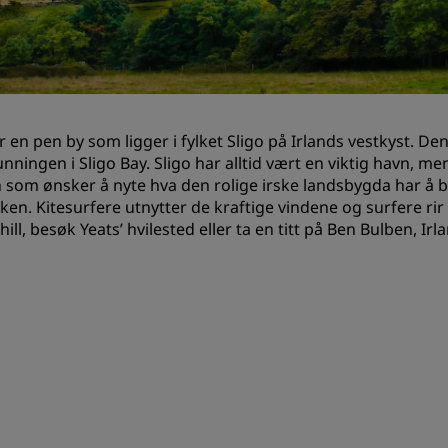
Be om et tilbud
Arrangementsreisemål
Bransjeløsninger
er en pen by som ligger i fylket Sligo på Irlands vestkyst. 
Søk etter flyvninger
nningen i Sligo Bay. Sligo har alltid vært en viktig havn, me
 som ønsker å nyte hva den rolige irske landsbygda har å by
Søk etter flyvninger
rken. Kitesurfere utnytter de kraftige vindene og surfere ri
ill, besøk Yeats’ hvilested eller ta en titt på Ben Bulben, Irl
Matservering
Søk etter en restaurant
Digitale tjenester
Radisson Hotels-app