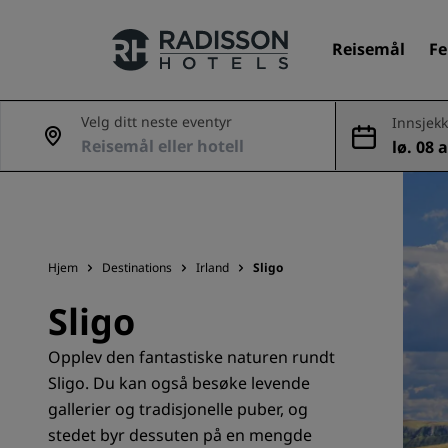
Reisemål
Fe
Velg ditt neste eventyr
Innsjekk
lø. 08 a
Merkevarene våre
ug.
Radisson Hotels-merker
Hjem
Destinations
Irland
Sligo
Sligo
Opplev den fantastiske naturen rundt
Sligo. Du kan også besøke levende
gallerier og tradisjonelle puber, og
stedet byr dessuten på en mengde