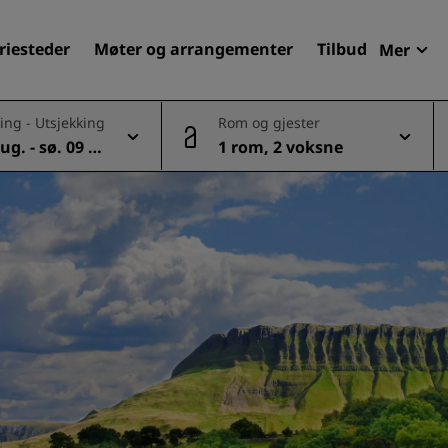
riesteder
Møter og arrangementer
Tilbud
Mer
Radi
ing - Utsjekking
Rom og gjester
Mine 
ug. - sø. 09 a
1 rom, 2 voksne
Finn ditt hotell
Reisemål
Feriesteder
Betjente leiligheter
Flyplasshoteller
Nye og kommende hotelle
Møter og arrangementer
Opplev Radisson Meetings
Bestill et møterom