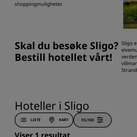
shoppingmuligheter.
Tilknyttede merker i Kina
Skal du besøke Sligo?
Sligo 
elvemu
Bestill hotellet vårt!
verden
villma
Strandh
Hoteller i Sligo
LISTE
KART
FILTER
Viser 1 resultat