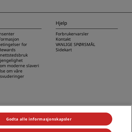
Hjelp
nsenter
Forbrukervarsler
nformasjon
Kontakt
betingelser for
VANLIGE SPØRSMÅL
Rewards
Sidekart
 nettstedsbruk
gjengelighet
 om moderne slaveri
lse om våre
svuderinger
Godta alle informasjonskapsler