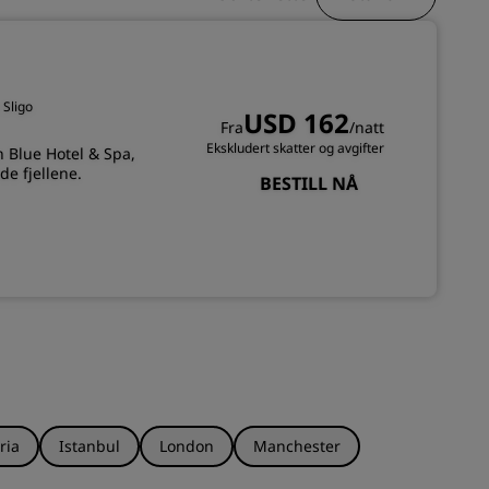
REGISTRER DEG
 Sligo
USD 162
Fra
/natt
Ekskludert skatter og avgifter
 Blue Hotel & Spa,
de fjellene.
BESTILL NÅ
ria
Istanbul
London
Manchester