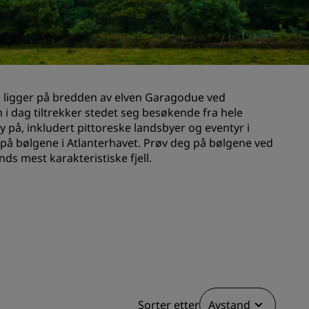
Rad Pets
Bryllupslokaler
Bærekraftige opphold
Opphold for idrettslag
Den ligger på bredden av elven Garagodue ved
Forretningsreisende
n i dag tiltrekker stedet seg besøkende fra hele
Hoteller i sentrum
 på, inkludert pittoreske landsbyer og eventyr i
Se bloggen vår
r på bølgene i Atlanterhavet. Prøv deg på bølgene ved
ands mest karakteristiske fjell.
Radisson Rewards
Oppdag Radisson Rewards
Gevinster
Slik bruker du poeng
Slik tjener du poeng
Bookers and Planners
Sorter etter
Avstand