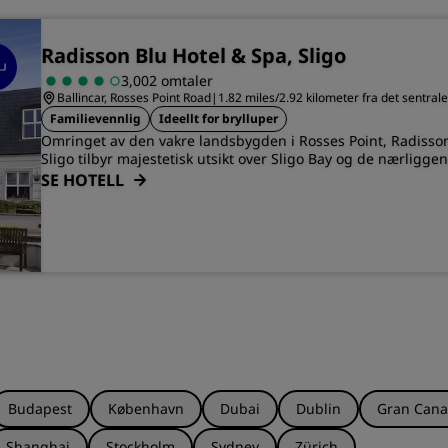
Radisson Blu Hotel & Spa, Sligo
3,002 omtaler
Ballincar, Rosses Point Road
|
1.82 miles/2.92 kilometer fra det sentrale
Familievennlig
Ideellt for brylluper
Omringet av den vakre landsbygden i Rosses Point, Radisson
Sligo tilbyr majestetisk utsikt over Sligo Bay og de nærliggen
SE HOTELL
Budapest
København
Dubai
Dublin
Gran Cana
Shanghai
Stockholm
Sydney
Zürich