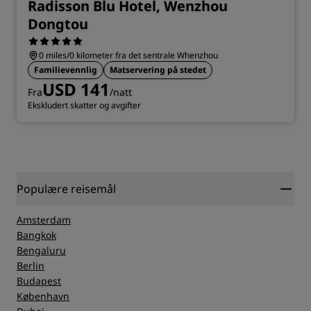
Radisson Blu Hotel, Wenzhou
Dongtou
0 miles/0 kilometer fra det sentrale Whenzhou
Familievennlig
Matservering på stedet
USD 141
Fra
/natt
Ekskludert skatter og avgifter
Populære reisemål
Amsterdam
Bangkok
Bengaluru
Berlin
Budapest
København