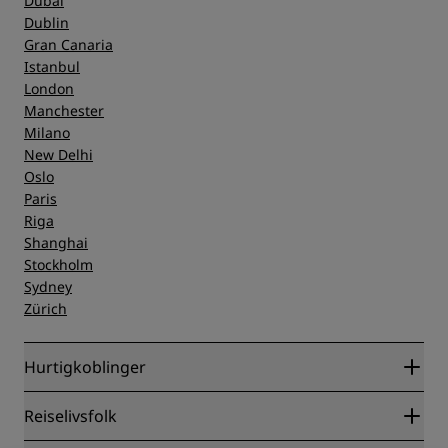
Dubai
Dublin
Gran Canaria
Istanbul
London
Manchester
Milano
New Delhi
Oslo
Paris
Riga
Shanghai
Stockholm
Sydney
Zürich
Hurtigkoblinger
Radisson Rewards
Reiselivsfolk
Garantert laveste rompris på nett