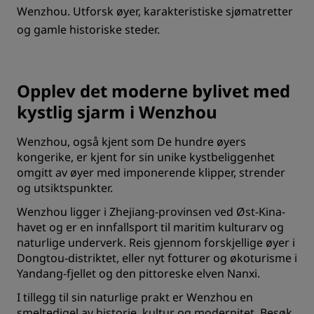
Wenzhou. Utforsk øyer, karakteristiske sjømatretter
og gamle historiske steder.
Opplev det moderne bylivet med
kystlig sjarm i Wenzhou
Wenzhou, også kjent som De hundre øyers
kongerike, er kjent for sin unike kystbeliggenhet
omgitt av øyer med imponerende klipper, strender
og utsiktspunkter.
Wenzhou ligger i Zhejiang-provinsen ved Øst-Kina-
havet og er en innfallsport til maritim kulturarv og
naturlige underverk. Reis gjennom forskjellige øyer i
Dongtou-distriktet, eller nyt fotturer og økoturisme i
Yandang-fjellet og den pittoreske elven Nanxi.
I tillegg til sin naturlige prakt er Wenzhou en
smeltedigel av historie, kultur og modernitet. Besøk