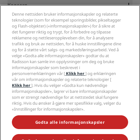
Blog
Partnere
Konsern
Reisemål
Reisebyråer
Denne nettsiden bruker informasjonskapsler og relaterte
Nye hoteller og hoteller under utvikling
Radisson Hotel Group
Juridisk
teknologier (som for eksempel sporingsbilder, pikseltagger
Radisson Hotels APP
Presse
og Flash-objekter) («informasjonskapsler») for å sikre at
Sportsgodkjente hoteller
det fungerer riktig og trygt, for å forbedre og tilpasse
Jobb i RHG
Personvernsenter
Hjelp
Familievennlige hoteller
reklamene og nettleseropplevelsen din, for å analysere
Jobb i PPHE
Juridisk informasjon
Helse og sikkerhet
trafikk og bruk av nettsiden, for å huske innstillingene dine
Karriere EHL
Vilkår og betingelser for Radisson Rewards
Forbrukervarsler
og for å støtte vårt salgs- og markedsføringsarbeid. Ved å
The Club by RHG
Sosiale medier
Avtale om nettstedsbruk
velge «Godta alle informasjonskapsler» godtar du at
Kontakt
Utviklingsmuligheter
Radisson kan samle inn opplysninger om deg og bruke
Digital tilgjengelighet
VANLIGE SPØRSMÅL
Radisson Hotels-merker
Ansvarlig virksomhet
informasjonskapsler som beskrevet i
Erklæring om moderne slaveri
Sidekart
personvernerklæringen vår [
Klikk her
] og erklæringen
Innkjøp
Redegjørelse om våre aktsomhetsvuderinger
vår om informasjonskapsler og relaterte teknologier [
Klikk her
]. Hvis du velger «Godta kun nødvendige
informasjonskapsler», lagrer vi bare informasjonskapsler
som er strengt nødvendige for at nettstedet skal fungere
riktig. Hvis du ønsker å gjøre mer spesifikke valg, velger du
«Innstillinger for informasjonskapsler».
GÅ ALDRI GLIPP AV DE MEST POPULÆRE TILBUDENE VÅRE
Godta alle informasjonskapsler