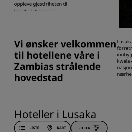
oppleve gjestfriheten til
lokalbefolkningen.
Tilknyttede merker i Kina
Vi ønsker velkommen
Lusaka
forret
til hotellene våre i
innbyg
kwela 
Zambias strålende
nasjon
nærhe
hovedstad
Hoteller i Lusaka
LISTE
KART
FILTER