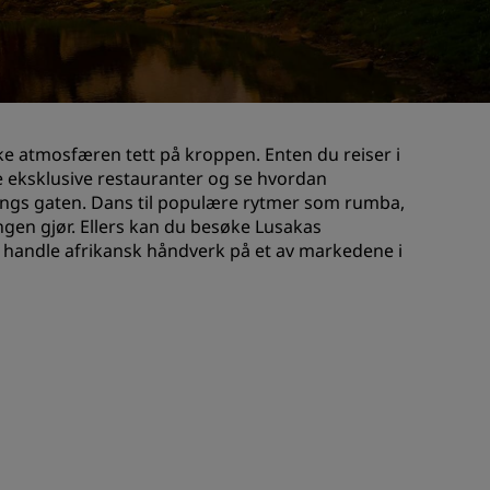
Rad Pets
Bryllupslokaler
Bærekraftige opphold
Opphold for idrettslag
ske atmosfæren tett på kroppen. Enten du reiser i
Forretningsreisende
ke eksklusive restauranter og se hvordan
Hoteller i sentrum
angs gaten. Dans til populære rytmer som rumba,
Se bloggen vår
ngen gjør. Ellers kan du besøke Lusakas
g handle afrikansk håndverk på et av markedene i
Radisson Rewards
Oppdag Radisson Rewards
Gevinster
Slik bruker du poeng
Slik tjener du poeng
Bookers and Planners