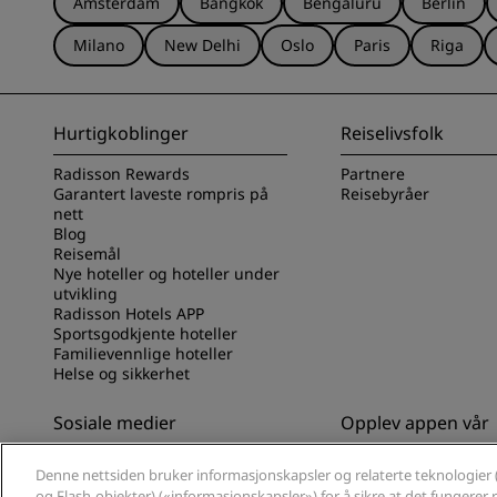
Amsterdam
Bangkok
Bengaluru
Berlin
Milano
New Delhi
Oslo
Paris
Riga
Hurtigkoblinger
Reiselivsfolk
Radisson Rewards
Partnere
Garantert laveste rompris på
Reisebyråer
nett
Blog
Reisemål
Nye hoteller og hoteller under
utvikling
Radisson Hotels APP
Sportsgodkjente hoteller
Familievennlige hoteller
Helse og sikkerhet
Sosiale medier
Opplev appen vår
Radisson Hotels-merker
Opplev Radisson Hot
Denne nettsiden bruker informasjonskapsler og relaterte teknologier 
og Flash-objekter) («informasjonskapsler») for å sikre at det fungerer ri