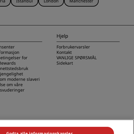
ria
Istanbul
London
Manchester
Hjelp
nsenter
Forbrukervarsler
nformasjon
Kontakt
betingelser for
VANLIGE SPØRSMÅL
Rewards
Sidekart
 nettstedsbruk
gjengelighet
 om moderne slaveri
lse om våre
svuderinger
Godta alle informasjonskapsler