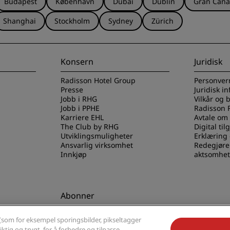
Budapest
København
Dubai
Dublin
Gran Cana
Shanghai
Stockholm
Sydney
Zürich
Konsern
Juridisk
Radisson Hotel Group
Personver
Presse
Juridisk i
Jobb i RHG
Vilkår og 
Jobb i PPHE
Radisson 
Karriere EHL
Avtale om
The Club by RHG
Digital til
Utviklingsmuligheter
Erklæring
Ansvarlig virksomhet
Redegjøre
Innkjøp
aktsomhet
Abonner
els-appen
Gå aldri glipp av de mest
(som for eksempel sporingsbilder, pikseltagger
populære tilbudene våre
ktig og trygt, for å forbedre og tilpasse