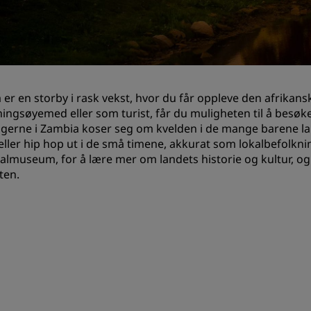
Be om et tilbud
Arrangementsreisemål
Bransjeløsninger
 er en storby i rask vekst, hvor du får oppleve den afrikan
Søk etter flyvninger
ningsøyemed eller som turist, får du muligheten til å besø
gerne i Zambia koser seg om kvelden i de mange barene l
Søk etter flyvninger
eller hip hop ut i de små timene, akkurat som lokalbefolkni
almuseum, for å lære mer om landets historie og kultur, o
Matservering
ten.
Søk etter en restaurant
Digitale tjenester
Radisson Hotels-app