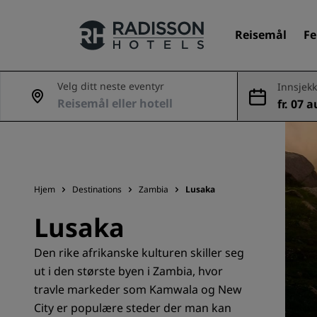
Reisemål
Fe
Velg ditt neste eventyr
Innsjekk
fr. 07 a
Merkevarene våre
g.
Radisson Hotels-merker
Hjem
Destinations
Zambia
Lusaka
Lusaka
Den rike afrikanske kulturen skiller seg
ut i den største byen i Zambia, hvor
travle markeder som Kamwala og New
City er populære steder der man kan