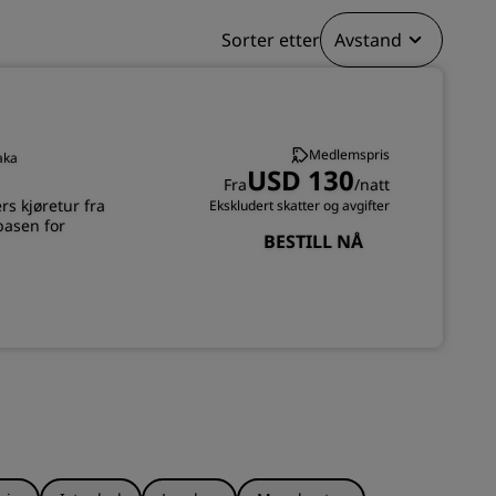
Sorter etter
Avstand
REGISTRER DEG
Medlemspris
aka
USD 130
Fra
/natt
rs kjøretur fra
Ekskludert skatter og avgifter
basen for
BESTILL NÅ