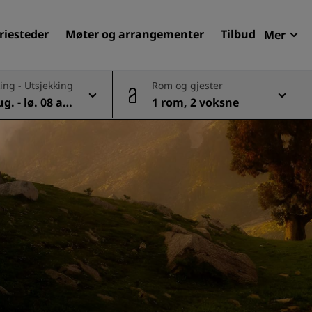
riesteder
Møter og arrangementer
Tilbud
Mer
Radi
ing - Utsjekking
Rom og gjester
Mine 
ug. - lø. 08 au
1 rom, 2 voksne
Finn ditt hotell
Reisemål
Feriesteder
Betjente leiligheter
Flyplasshoteller
Nye og kommende hotelle
Møter og arrangementer
Opplev Radisson Meetings
Bestill et møterom