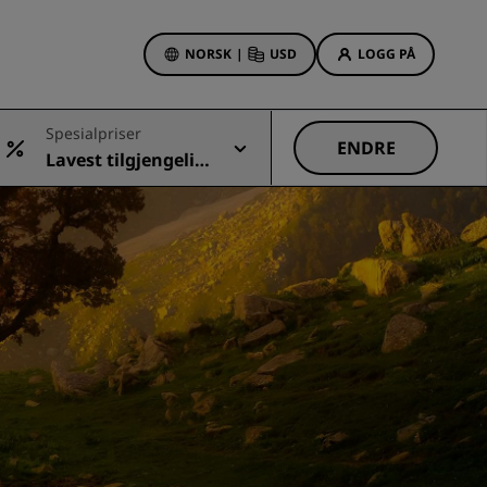
NORSK
|
USD
LOGG PÅ
sson Rewards
Spesialpriser
bestillinger
ENDRE
Lavest tilgjengelig
Hotelltilbud
pris
Oppdag våre tilbud
Første gang er det ekstra
hyggelig
Deals of the Day
Bestill på forhånd
r
Se pakkene våre
Reiseideer
Familievennlige hoteller