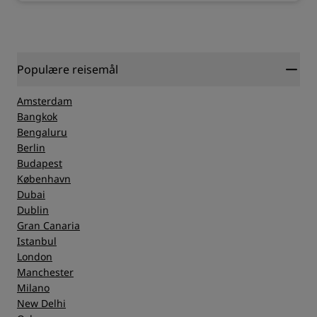
Populære reisemål
Amsterdam
Bangkok
Bengaluru
Berlin
Budapest
København
Dubai
Dublin
Gran Canaria
Istanbul
London
Manchester
Milano
New Delhi