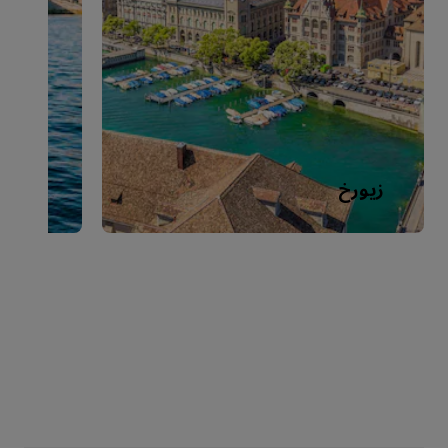
زيورخ
لندن