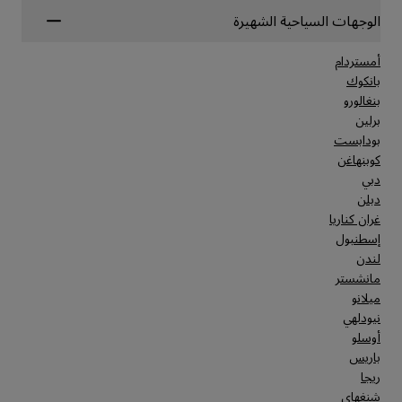
الوجهات السياحية الشهيرة
أمستردام
بانكوك
بنغالورو
برلين
بودابست
كوبنهاغن
دبي
دبلن
غران كناريا
إسطنبول
لندن
مانشستر
ميلانو
نيودلهي
أوسلو
باريس
ريجا
شنغهاي