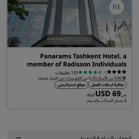
Panarams Tashkent Hotel, a
member of Radisson Individuals
|
131 تعليقات
3.86 من الأميال/6.22 من الكيلومترات من المركز طشقند
مثالية لرحلات العمل
موقع استراتيجي
USD 69
من
/ليلة
لا يشمل الضرائب والرسوم
الوجهات السياحية الشهيرة