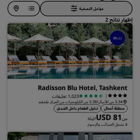
عوامل التصفية
إظهار نتائج 2
Radisson Blu Hotel, Tashkent
|
1,023 تعليقات
3.34 من الأميال/5.38 من الكيلومترات من المركز طشقند
منطقة أعمال
تناول الطعام داخل الفندق
USD 81
من
/ليلة
لا يشمل الضرائب والرسوم