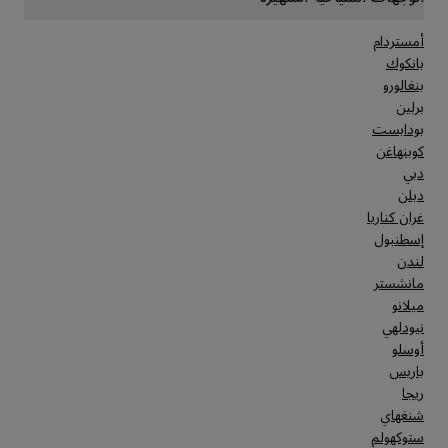
أمستردام
بانكوك
بنغالورو
برلين
بودابست
كوبنهاغن
دبي
دبلن
غران كناريا
إسطنبول
لندن
مانشستر
ميلانو
نيودلهي
أوسلو
باريس
ريجا
شنغهاي
ستوكهولم