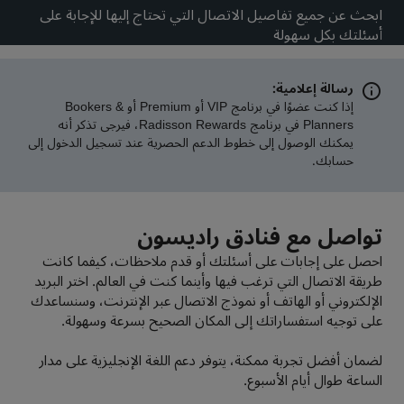
ابحث عن جميع تفاصيل الاتصال التي تحتاج إليها للإجابة على
بارك بلازا
بارك إن باي راديسون
أسئلتك بكل سهولة
فنادق في وسط المدينة
رسالة إعلامية:
تفضل بزيارة مدونتنا
إذا كنت عضوًا في برنامج VIP أو Premium أو Bookers &
Prize by Radisson
كانتري إن آند سويتس
Planners في برنامج Radisson Rewards، فيرجى تذكر أنه
يمكنك الوصول إلى خطوط الدعم الحصرية عند تسجيل الدخول إلى
حسابك.
العلامات التجارية التابعة في الصين
Jin Jiang
J.
تواصل مع فنادق راديسون
احصل على إجابات على أسئلتك أو قدم ملاحظات، كيفما كانت
طريقة الاتصال التي ترغب فيها وأينما كنت في العالم. اختر البريد
الإلكتروني أو الهاتف أو نموذج الاتصال عبر الإنترنت، وسنساعدك
Golden Tulip
Kunlun
على توجيه استفساراتك إلى المكان الصحيح بسرعة وسهولة.
لضمان أفضل تجربة ممكنة، يتوفر دعم اللغة الإنجليزية على مدار
الساعة طوال أيام الأسبوع.