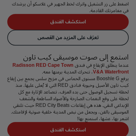
اضغط على زر التشغيل واترك لخط الجهير في غلاسكو أن يرشدك
في مغامرتك القادمة.
استكشف الفندق
تعرّف على المزيد من القصص
استمع إلى صوت موسيقى كيب تاون
عندما ينطلق الإيقاع في فندق
Radisson RED Cape Town
V&A Waterfront
، تتحرك المدينة برمتها معه.
يرفع Booshle G مستوى الحماس في مزيج سلس يجمع بين إيقاع
كيب تاون الأصيل وحيوية فنادق RED التي لا يُعلى عليها. منذ
لحظة تسجيل الوصول حتى بدء العزف، تتصاعد الإثارة مع كل
لحظة على وقع النغمات الصارخة والأضواء الساطعة والشغف
الإبداعي النقي. هذه هي إيقاعات RED City Beats حيث تلتقي
الموسيقى بالفن، ويجعل من نبض المدينة خلفية صوتية لإقامتك.
اشعر بها، عشها، استمتع بها!
استكشف الفندق