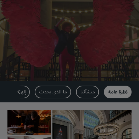
بارك بلازا
بارك إن باي راديسون
فنادق في وسط المدينة
تفضل بزيارة مدونتنا
Prize by Radisson
كانتري إن آند سويتس
العلامات التجارية التابعة في الصين
Jin Jiang
J.
نظرة عامة
منشآتنا
ما الذي يحدث
إلهام السفر
Golden Tulip
Kunlun