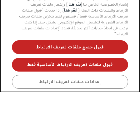
قانوني
إشعار الخصوصية الخاص بنا [
نقر هنا
] وإشعار ملفات تعريف
الارتباط والتقنيات ذات الصلة [
انقر هنا
]. إذا حددت "قبول ملفات
تعريف الارتباط الأساسية فقط"، فسنقوم فقط بتخزين ملفات تعريف
مساعدة
الارتباط الضرورية لتشغيل الموقع الإلكتروني بشكل جيد. إذا كنت
ترغب في اتخاذ خيارات أكثر تحديدًا، فحدد "إعدادات ملفات تعريف
الارتباط".
وسائل التواصل الاجتماعي
قبول جميع ملفات تعريف الارتباط
علامات فنادق راديسون التجارية
linkedin
twitter
threads
pinterest
whatsapp
facebook
youtube
instagram
tiktok
قبول ملفات تعريف الارتباط الأساسية فقط
إعدادات ملفات تعريف الارتباط
لا تفوّت فرصة الحصول على أفضل عروضنا
© 2026 مجموعة فنادق راديسون.
جميع الحقوق محفوظة. مجموعة فنادق
راديسون (RHG)، وراديسون، وراديسون رِد، وراديسون بلو، وراديسون كوليكشن،
وراديسون إنديفيديولز، وبارك بلازا، وبارك إن، وكانتري إن آند سويتس، وPrize by
Radisson، وRadisson Rewards، وRadisson Meetings هي علامات تجارية
مُسجَّلة في مكتب الولايات المتحدة لبراءات الاختراع والعلامات التجارية وأماكن