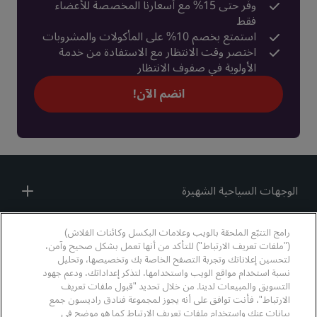
وفّر حتى 15% مع أسعارنا المخصصة للأعضاء
فقط
استمتع بخصم 10% على المأكولات والمشروبات
اختصر وقت الانتظار مع الاستفادة من خدمة
الأولوية في صفوف الانتظار
انضم الآن!
الوجهات السياحية الشهيرة
روابط سريعة
رامج التتبّع الملحقة بالويب وعلامات البكسل وكائنات الفلاش)
("ملفات تعريف الارتباط") للتأكد من أنها تعمل بشكل صحيح وآمن،
المهنيون في قطاع السفر
لتحسين إعلاناتك وتجربة التصفح الخاصة بك وتخصيصها، وتحليل
نسبة استخدام مواقع الويب واستخدامها، لتذكر إعداداتك، ودعم جهود
التسويق والمبيعات لدينا. من خلال تحديد "قبول ملفات تعريف
الشركات
الارتباط"، فأنت توافق على أنه يجوز لمجموعة فنادق راديسون جمع
بيانات عنك واستخدام ملفات تعريف الارتباط كما هو موضح في