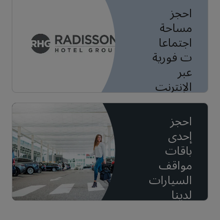
احجز
مساحة
اجتماعا
ت فورية
عبر
الإنترنت
احجز
إحدى
باقات
مواقف
السيارات
لدينا