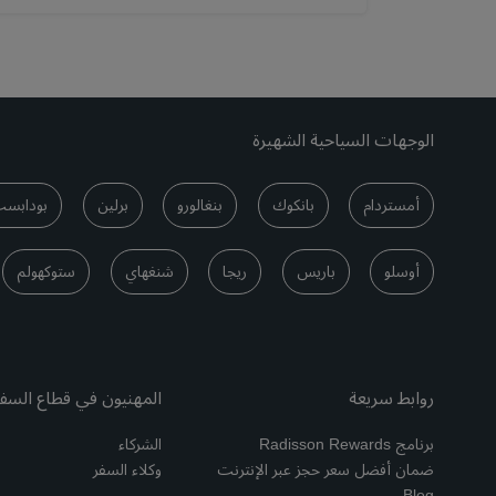
الوجهات السياحية الشهيرة
أمستردام
بانكوك
بنغالورو
برلين
بودابس
أوسلو
باريس
ريجا
شنغهاي
ستوكهولم
روابط سريعة
المهنيون في قطاع السف
برنامج Radisson Rewards
الشركاء
ضمان أفضل سعر حجز عبر الإنترنت
وكلاء السفر
Blog