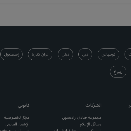
ت
كوبنهاغن
دبي
دبلن
غران كناريا
إسطنبول
زيورخ
ر
الشركات
قانوني
مجموعة فنادق راديسون
مركز الخصوصية
وسائل الإعلام
الإشعار القانوني
الوظائف، مجموعة فنادق راديسون
شروط برنامج Radisson Rewards وأحكامه