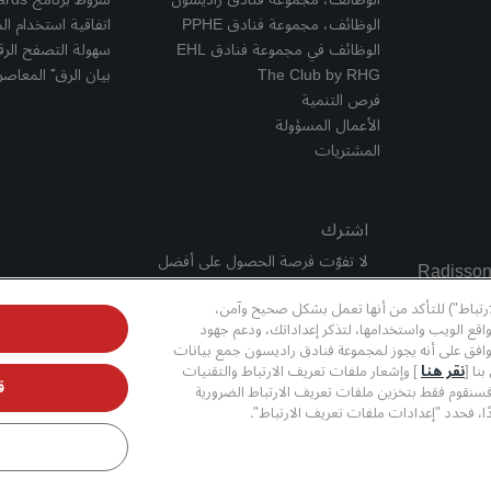
الوظائف، مجموعة فنادق PPHE
اتفاقية استخدام ال
الوظائف في مجموعة فنادق EHL
سهولة التصفح الر
The Club by RHG
بيان الرق ّ المعاصر
فرص التنمية
الأعمال المسؤولة
المشتريات
اشترك
لا تفوّت فرصة الحصول على أفضل
عروضنا
ارتباط") للتأكد من أنها تعمل بشكل صحيح وآمن،
قع الويب واستخدامها، لتذكر إعداداتك، ودعم جهود
وافق على أنه يجوز لمجموعة فنادق راديسون جمع بيانات
نا [
نقر هنا
] وإشعار ملفات تعريف الارتباط والتقنيات
ق
فسنقوم فقط بتخزين ملفات تعريف الارتباط الضرورية
ا، فحدد "إعدادات ملفات تعريف الارتباط".