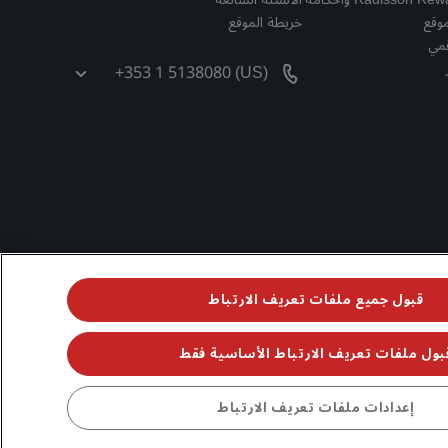
موقع
خريطة الموقع
قمي
+353 1 5138080 (US)
قبول جميع ملفات تعريف الارتباط
بول ملفات تعريف الارتباط الأساسية فقط
جميع الحقوق محفوظة. مجموعة فنادق راديسون (RHG)، وراديسون، وراديسون رِد، وراديسون بلو، وراديسون كوليكشن، وراديسون إنديفيديولز، وبارك بلازا، وبارك إن، وكانتري إن آند سويتس، وPrize by Radisson، وRadisson
إعدادات ملفات تعريف الارتباط