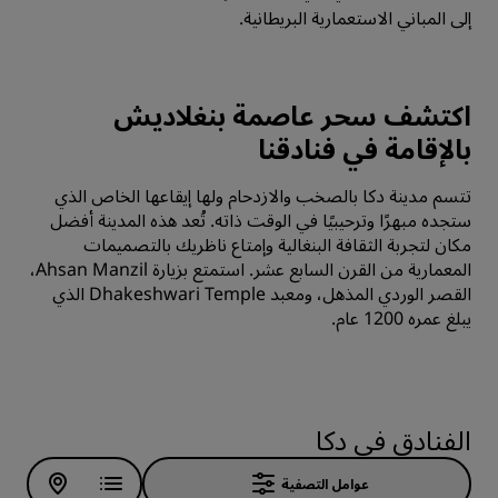
إلى المباني الاستعمارية البريطانية.
اكتشف سحر عاصمة بنغلاديش
بالإقامة في فنادقنا
تتسم مدينة دكا بالصخب والازدحام ولها إيقاعها الخاص الذي
ستجده مبهرًا وترحيبيًا في الوقت ذاته. تُعد هذه المدينة أفضل
مكان لتجربة الثقافة البنغالية وإمتاع ناظريك بالتصميمات
المعمارية من القرن السابع عشر. استمتع بزيارة Ahsan Manzil،
القصر الوردي المذهل، ومعبد Dhakeshwari Temple الذي
يبلغ عمره 1200 عام.
الفنادق في دكا
عوامل التصفية