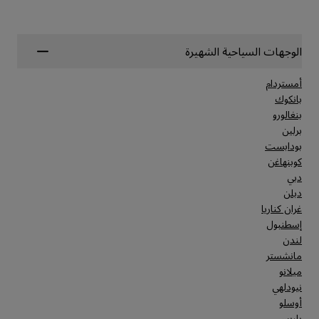
الوجهات السياحية الشهيرة
أمستردام
بانكوك
بنغالورو
برلين
بودابست
كوبنهاغن
دبي
دبلن
غران كناريا
إسطنبول
لندن
مانشستر
ميلانو
نيودلهي
أوسلو
باريس