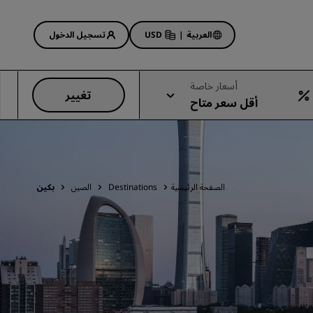
العربية
|
USD
تسجيل الدخول
Rad
أسعار خاصة
تغيير
أقل سعر متاح
عروض الفنادق
استكشف عروضنا
ابدأ الآن لربح الكثير
Deals of the Day
الصفحة الرئيسية
Destinations
الصين
بكين
احجز مقدمًا
 قريبًا
اطلع على الباقات المتاحة لدينا
أفكار السفر
فنادق مناسبة للعائلات
Rad Pets