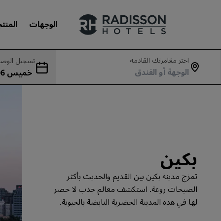
الوجهات
المنت
اختر مغامرتك القادمة
تسجيل الوصو
علاماتنا التجارية
جمعة 07 أغسطس
علامات فنادق راديسون التجارية
بكين
تمزج مدينة بكين بين القديم والحديث بأكثر
الصيحات روعة. استكشف معالم جذب لا حصر
لها في هذه المدينة الحضرية النابضة بالحيوية.