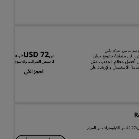
USD 72
من
/ليلة
Park Plaz في وادي السيليكون في منطقة تشونغ جوان
لى أفضل معالم الجذب، مثل
لا يشمل الضرائب والرسوم
دمة الاستقبال والإرشاد على
احجز الآن
R
26.26 من الأميال/42.27 من الكيلومترات من المركز