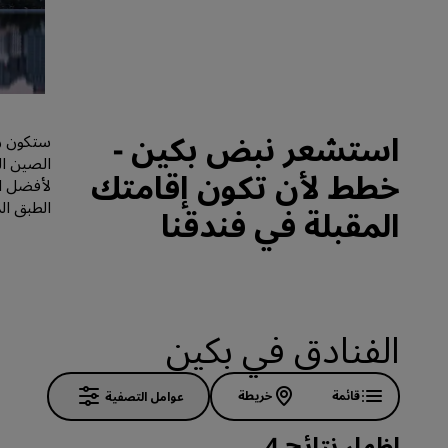
العلامات التجارية التابعة في الصين
استشعر نبض بكين -
ستكون زي
الصين ال
خطط لأن تكون إقامتك
الطبق ال
المقبلة في فندقنا
الفنادق في بكين
قائمة
خريطة
عوامل التصفية
إظهار نتائج 4