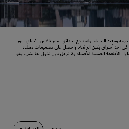
قاعات الزفاف
إقامات مستدامة
إقامات الفرق الرياضية
مسافر بغرض العمل
محرمة ومعبد السماء، واستمتع بحدائق سمر بالاس وتسلق سور
فنادق في وسط المدينة
سوق في أحد أسواق بكين الرائعة، واحصل على تصميمات مقلدة
تفضل بزيارة مدونتنا
لحرير أو لؤلؤ في سوق Hongqiao. دلّل نفسك بتناول الأطعمة الصينية الأصيلة ولا ترحل دون تذوق بط بكين، وهو
Radisson Rewards
استكشف برنامج Radisson Rewards
المزايا
كيفية استخدام النقاط
كيفية ربح النقاط
موظفو الحجز ومُنظِّمو الرحلات
فرز حسب
المسافة