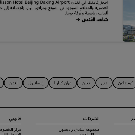
العصرية والمطعم الموجود في الموقع ومرافق البار، بالإضافة إلى
ألعاب رياضية وغرفة يوجا.
شاهد الفندق
كوبنهاغن
دبي
دبلن
غران كناريا
إسطنبول
لندن
ر
الشركات
قانوني
مجموعة فنادق راديسون
مركز الخصوص
وسائل الإعلام
الإشعار القانو