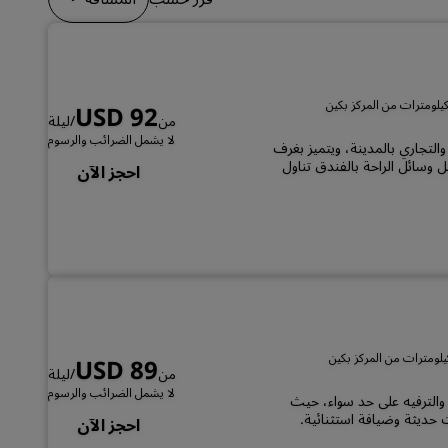
الانضمام
USD 92
من
/ليلة
لا يشمل الضرائب والرسوم
Park P في المركز الثقافي والتجاري بالمدينة، ويتميز بغرف
وسائل الراحة بالفندق تناول
احجز الآن
USD 89
من
/ليلة
لا يشمل الضرائب والرسوم
ين بغرض العمل والترفيه على حد سواء، حيث
حديثة وضيافة استثنائية.
احجز الآن