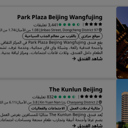
Park Plaza Beijing Wangfujing
|
3,441 تعليقات
97 Jinbao Street, Dongcheng District
|
1.08 من الأميال/1.74 من الكيلومترات من المركز بكين
موقع مركزي
بالقرب من معالم الجذب السياحية
يقع فندق laza Beijing Wangfujing
وأجنحة فندقية رائعة، وشبكة واي فاي مجانية، وخدمة غرف. تشمل 
الطعام داخل الفندق، وثلاث قاعات اجتماعات، ومركز لياقة بدنية.
شاهد الفندق
The Kunlun Beijing
|
832 تعليقات
2 Xin Yuan Nan Lu, Chaoyang District
|
3.8 من الأميال/6.11 من الكيلومترات من المركز بكين
مثالية لرحلات العمل
الاجتماعات والفعاليات
يُعد فندق The Kunlun Beijing مثاليًا للمسافر
يضم غرفًا وأجنحة أنيقة وتجارب طعام ممتعة ومساحات اجتماعات 
شاهد الفندق