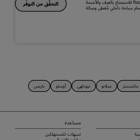
احجز إقامتك في فندق Radisson Hotel Beijing Daxing Airport للاستمتاع بالغرف والأجنحة
التحقُّق من التوفُّر
 حمام سباحة داخلي مُغطى وصالة
مانشستر
ميلانو
نيودلهي
أوسلو
باريس
مساعدة
ية
تنبيهات للمستهلكين
ني
بيانات الاتصال