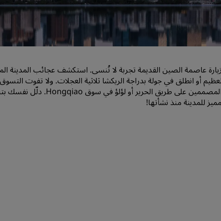
اطلب عرض أسعار
وجهات الفعاليات
حلول الصناعة
ارة عاصمة الصين القديمة تجربة لا تُنسى. استكشف عجائب المدينة ال
البحث عن الرحلات
عظيم أو انطلق في جولة بدراجة الريكشا ثلاثية العجلات. ولا تفوت الت
البحث عن الرحلات
لأفضل المصممين على طريق ا
مميز للمدينة منذ نشأتها!
تناول الطعام
البحث عن مطعم
الخدمات الرقمية
تطبيق فنادق راديسون