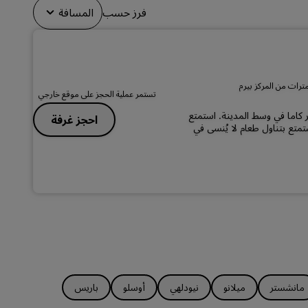
الانضمام
فرز حسب
المسافة
تستمر عملية الحجز على موقع خارجي
ائع بالقرب من نهر كاما في وسط المدينة. استمتع
احجز غرفة
استمتع بتناول طعام لا يُنسى في
مانشستر
ميلانو
نيودلهي
أوسلو
باريس