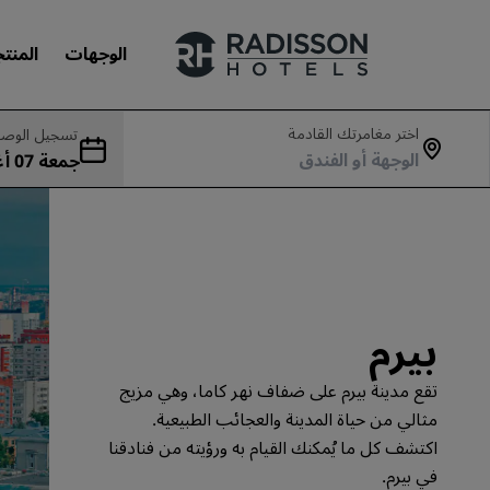
الوجهات
المنت
اختر مغامرتك القادمة
تسجيل الوصو
جمع
علاماتنا التجارية
بت 08 أغسطس
علامات فنادق راديسون التجارية
بيرم
تقع مدينة بيرم على ضفاف نهر كاما، وهي مزيج
مثالي من حياة المدينة والعجائب الطبيعية.
اكتشف كل ما يُمكنك القيام به ورؤيته من فنادقنا
في بيرم.