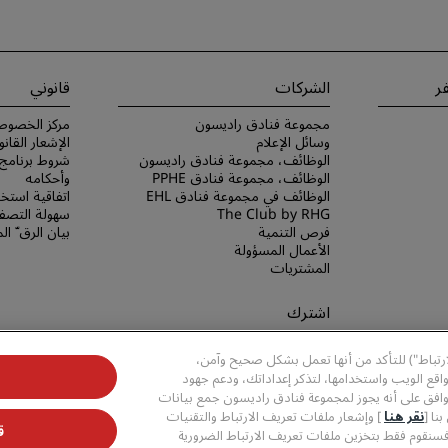
ر
الشركات
قانوني
مجموعة فنادق راديسون
مركز الخصوص
وسائل الإعلام
الإشعار القانو
الوظائف، مجموعة فنادق راديسون
الوظائف، مجموعة فنادق PPHE
وأحكامه
الوظائف في مجموعة فنادق EHL
اتفاقية استخد
The Club by RHG
سهولة التصفح
فرص التنمية
بيان الرق ّ ا
الأعمال المسؤولة
المشتريات
اشترك
لا تفوّت فرصة الحصول على أفضل
ارتباط") للتأكد من أنها تعمل بشكل صحيح وآمن،
عروضنا
قع الويب واستخدامها، لتذكر إعداداتك، ودعم جهود
وافق على أنه يجوز لمجموعة فنادق راديسون جمع بيانات
نا [
نقر هنا
] وإشعار ملفات تعريف الارتباط والتقنيات
ق
فسنقوم فقط بتخزين ملفات تعريف الارتباط الضرورية