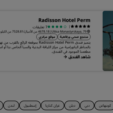
Radisson Hotel Perm
|
7 تعليقات
Ulitsa Monastyrskaya, 79
|
4678.18 من الأميال/7528.81 من الكيلومترات من المركز بيرم
منتجع صحي ورفاهية
موقع مركزي
يتميز فندق Radisson Hotel Perm بموقعه الر
بالمناظر البانورامية من مركز اللياقة البدنية والسبا الخاص بنا أو 
مطعمنا الموجود في الفندق.
شاهد الفندق
كوبنهاغن
دبي
دبلن
غران كناريا
إسطنبول
لندن