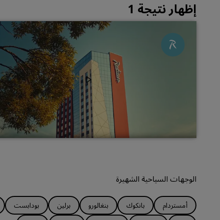
إظهار نتيجة 1
الوجهات السياحية الشهيرة
أمستردام
بانكوك
بنغالورو
برلين
بودابست