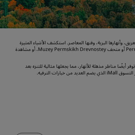
قاعات الزفاف
إقامات مستدامة
إقامات الفرق الرياضية
مسافر بغرض العمل
عريق، وأنهارها البرية، وفنها المعاصر. استكشف الأشياء المثيرة
فنادق في وسط المدينة
التي يُمكنك القيام بها في بيرم مثل زيارة معرض Perm State Gallery أو متحف Muzey Permskikh Drevnostey، أو مشاهدة
تفضل بزيارة مدونتنا
وفر أيضًا مناظر مذهلة للأنهار، مما يجعلها مثالية للتنزه بعد
Radisson Rewards
يارات الترفيه.
استكشف برنامج Radisson Rewards
المزايا
كيفية استخدام النقاط
كيفية ربح النقاط
موظفو الحجز ومُنظِّمو الرحلات