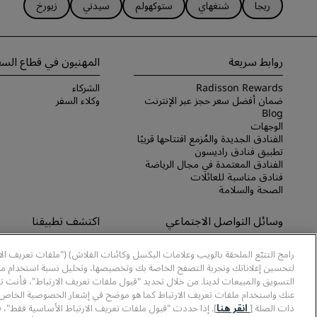
ريجا
شنغهاي
ستوكهولم
سيدني
زيورخ
روابط سريعة
المهنيون في قطاع السف
Radisson Rewards
الشركاء
ضمان أفضل سعر حجز عبر الإنترنت
وكلاء السفر
Blog
الوجهات
الفنادق الجديدة والمُزمع افتتاحها قريبًا
تطبيق فنادق راديسون
الفنادق المعتمدة في مجال الرياضة
فنادق مناسبة للعائلات
الصحة والسلامة
وسائل التواصل الاجتماعي
اكتشف تطبيقنا
علامات فنادق راديسون التجارية
اكتشف تطبيق Radisson Hotels
رامج التتبّع الملحقة بالويب وعلامات البكسل وكائنات الفلاش) ("ملفات تعريف ال
لتحسين إعلاناتك وتجربة التصفح الخاصة بك وتخصيصها، وتحليل نسبة استخدام موا
التسويق والمبيعات لدينا. من خلال تحديد "قبول ملفات تعريف الارتباط"، فأنت ت
عنك واستخدام ملفات تعريف الارتباط كما هو موضح في إشعار الخصوصية الخاص ب
ذات الصلة [
انقر هنا
]. إذا حددت "قبول ملفات تعريف الارتباط الأساسية فقط"، 