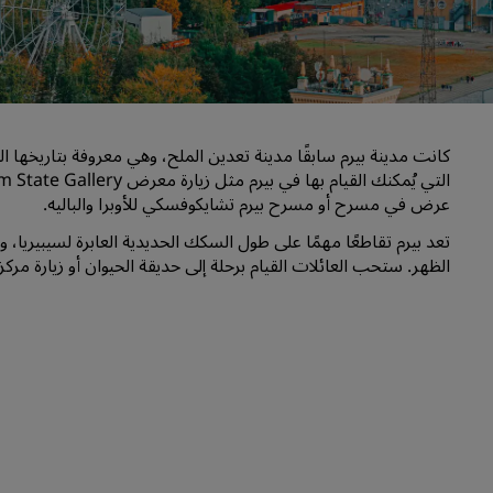
اطلب عرض أسعار
وجهات الفعاليات
حلول الصناعة
كانت مدينة بيرم سابقًا مدينة تعدين الملح، وهي معروفة بتاريخها ال
البحث عن الرحلات
البحث عن الرحلات
عرض في مسرح أو مسرح بيرم تشايكوفسكي للأوبرا والباليه.
تعد بيرم تقاطعًا مهمًا على طول السكك الحديدية العابرة لسيبيريا، وت
تناول الطعام
الظهر. ستحب العائلات القيام برحلة إلى حديقة الحيوان أو زيارة مركز التسوق iMall الذي يضم العديد من خ
البحث عن مطعم
الخدمات الرقمية
تطبيق فنادق راديسون