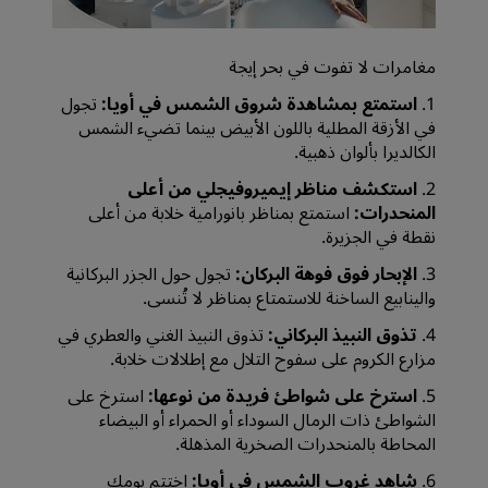
مغامرات لا تفوت في بحر إيجة
1.
استمتع بمشاهدة شروق الشمس في أويا:
تجول
في الأزقة المطلية باللون الأبيض بينما تضيء الشمس
الكالديرا بألوان ذهبية.
2.
استكشف مناظر إيميروفيجلي من أعلى
المنحدرات:
استمتع بمناظر بانورامية خلابة من أعلى
نقطة في الجزيرة.
3.
الإبحار فوق فوهة البركان:
تجول حول الجزر البركانية
والينابيع الساخنة للاستمتاع بمناظر لا تُنسى.
4.
تذوق النبيذ البركاني:
تذوق النبيذ الغني والعطري في
مزارع الكروم على سفوح التلال مع إطلالات خلابة.
5.
استرخ على شواطئ فريدة من نوعها:
استرخ على
الشواطئ ذات الرمال السوداء أو الحمراء أو البيضاء
المحاطة بالمنحدرات الصخرية المذهلة.
6.
شاهد غروب الشمس في أويا:
اختتم يومك