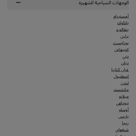
الوجهات السياحية الشهيرة
أمستردام
بانكوك
بنغالورو
برلين
بودابست
كوبنهاغن
دبي
دبلن
غران كناريا
إسطنبول
لندن
مانشستر
ميلانو
نيودلهي
أوسلو
باريس
ريجا
شنغهاي