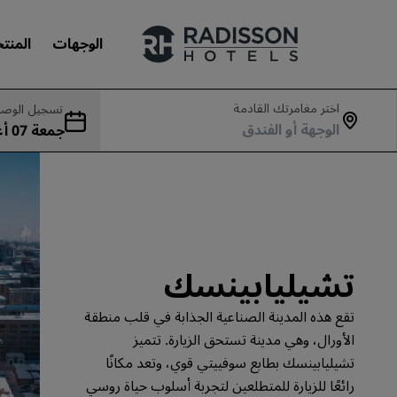
الوجهات
المنت
اختر مغامرتك القادمة
تسجيل الوصو
جمع
علاماتنا التجارية
بت 08 أغسطس
علامات فنادق راديسون التجارية
تشيليابينسك
تقع هذه المدينة الصناعية الجذابة في قلب منطقة
الأورال، وهي مدينة تستحق الزيارة. تتميز
تشيليابينسك بطابع سوفييتي قوي، وتعد مكانًا
رائعًا للزيارة للمتطلعين لتجربة أسلوب حياة روسي