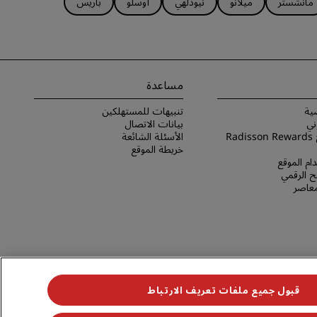
مانشستر
ميلانو
نيودلهي
أوسلو
باريس
مساعدة
ية
تنبيهات للمستهلكين
ني
بيانات الاتصال
شروط برنامج Radisson Rewards
الأسئلة الشائعة
خريطة الموقع
ام الموقع
 الرقمي
لمعاصر
قبول جميع ملفات تعريف الارتباط