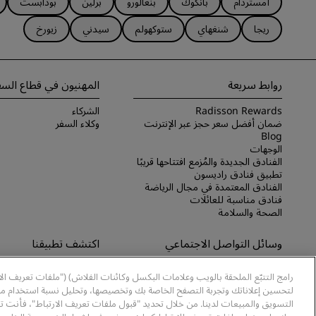
أمستردام
بانكوك
بنغالورو
برلين
بودابست
ريجا
شنغهاي
ستوكهولم
سيدني
زيورخ
روابط سريعة
المهنيون في قطاع السف
Radisson Rewards
الشركاء
ضمان أفضل سعر حجز عبر الإنترنت
وكلاء السفر
Blog
الوجهات
الفنادق الجديدة والمُزمع افتتاحها قريبًا
تطبيق فنادق راديسون
الفنادق المعتمدة في مجال الرياضة
فنادق مناسبة للعائلات
الصحة والسلامة
وسائل التواصل الاجتماعي
اكتشف تطبيقنا
علامات فنادق راديسون التجارية
اكتشف تطبيق Radisson Hotels
رامج التتبّع الملحقة بالويب وعلامات البكسل وكائنات الفلاش) ("ملفات تعريف ال
لتحسين إعلاناتك وتجربة التصفح الخاصة بك وتخصيصها، وتحليل نسبة استخدام موا
التسويق والمبيعات لدينا. من خلال تحديد "قبول ملفات تعريف الارتباط"، فأنت ت