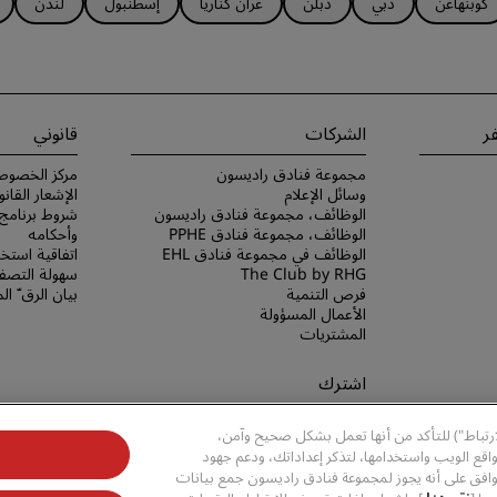
كوبنهاغن
دبي
دبلن
غران كناريا
إسطنبول
لندن
ر
الشركات
قانوني
مجموعة فنادق راديسون
مركز الخصوص
وسائل الإعلام
الإشعار القانو
الوظائف، مجموعة فنادق راديسون
الوظائف، مجموعة فنادق PPHE
وأحكامه
الوظائف في مجموعة فنادق EHL
اتفاقية استخد
The Club by RHG
سهولة التصفح
فرص التنمية
بيان الرق ّ ا
الأعمال المسؤولة
المشتريات
اشترك
لا تفوّت فرصة الحصول على أفضل
ارتباط") للتأكد من أنها تعمل بشكل صحيح وآمن،
عروضنا
قع الويب واستخدامها، لتذكر إعداداتك، ودعم جهود
وافق على أنه يجوز لمجموعة فنادق راديسون جمع بيانات