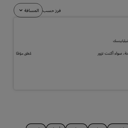
الانضمام
فرز حسب
المسافة
حة، سواء أكنت تزور
مُغلق مؤقتًا