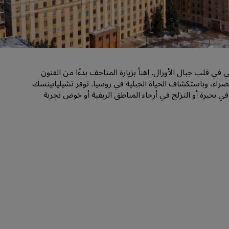
قاعات الزفاف
إقامات مستدامة
إقامات الفرق الرياضية
مسافر بغرض العمل
قلب جبال الأورال. اهنأ بزيارة المتاحف بدءًا من الفنون
فنادق في وسط المدينة
ضراء، وباستكشاف الحياة الجبلية في روسيا. توفر تشيليابينسك
تفضل بزيارة مدونتنا
 بحيرة أو التزلج في أرجاء المناطق الريفية أو خوض تجربة
Radisson Rewards
استكشف برنامج Radisson Rewards
المزايا
كيفية استخدام النقاط
كيفية ربح النقاط
موظفو الحجز ومُنظِّمو الرحلات