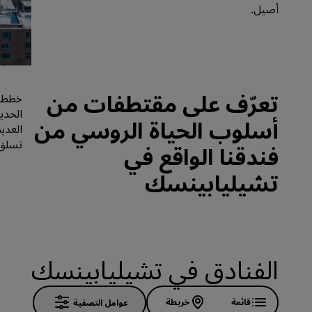
أصيل.
العلامات التجارية التابعة في الصين
تعرّف على مقتطفات من
خطط ل
الحدي
أسلوب الحياة الروسي من
العدي
تسلق 
فندقنا الواقع في
تشيليابينسك
الفنادق في تشيليابينسك
قائمة
خريطة
عوامل التصفية