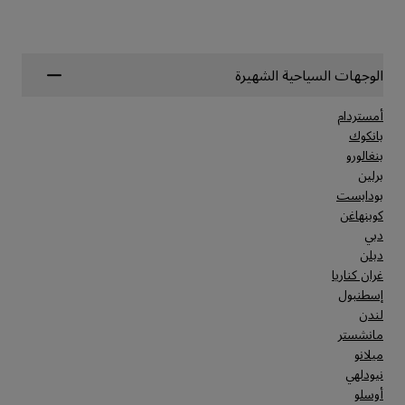
الوجهات السياحية الشهيرة
أمستردام
بانكوك
بنغالورو
برلين
بودابست
كوبنهاغن
دبي
دبلن
غران كناريا
إسطنبول
لندن
مانشستر
ميلانو
نيودلهي
أوسلو