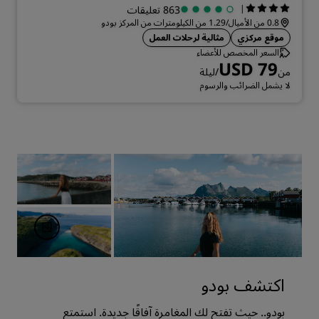
|
863 تعليقات
0.8 من الأميال/1.29 من الكيلومترات من المركز بودو
موقع مركزي
مثالية لرحلات العمل
السعر المخصص للأعضاء
USD 79
من
/ليلة
لا يشمل الضرائب والرسوم
اكتشف بودو
بودو.. حيث تفتح لك المغامرة آفاقًا جديدة. استمتع