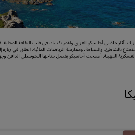
اطلب عرض أسعار
وجهات الفعاليات
حلول الصناعة
ريك بآثار ماضي أجاسيكو العريق واغمر نفسك في قلب الثقافة المحلية. تت
البحث عن الرحلات
ستمتاع بالشاطئ، والسباحة، وممارسة الرياضات المائية. انطلق في زيارة 
البحث عن الرحلات
العسكرية المهيبة. أصبحت أجاسيكو بفضل مناخها المتوسطي الدافئ وجهة 
تناول الطعام
البحث عن مطعم
كا
الخدمات الرقمية
تطبيق فنادق راديسون