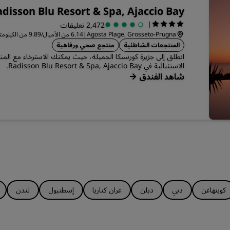
disson Blu Resort & Spa, Ajaccio Bay
|
2,472 تعليقات
Agosta Plage, Grosseto-Prugna
|
6.14 من الأميال/9.89 من الكيلومترات من المركز بورتيشيو - كورسيكا
المنتجعات الشاطئية
منتجع صحي ورفاهية
انطلق إلى جزيرة كورسيكا الجميلة، حيث يمكنك الاسترخاء مع المن
الاستثنائية في Radisson Blu Resort & Spa, Ajaccio Bay.
شاهد الفندق
كوبنهاغن
دبي
دبلن
غران كناريا
إسطنبول
لندن