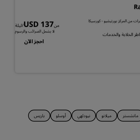
الانضمام
Ra
USD 137
من
/ليلة
لا يشمل الضرائب والرسوم
اظر الخلابة والخدمات
احجز الآن
مانشستر
ميلانو
نيودلهي
أوسلو
باريس