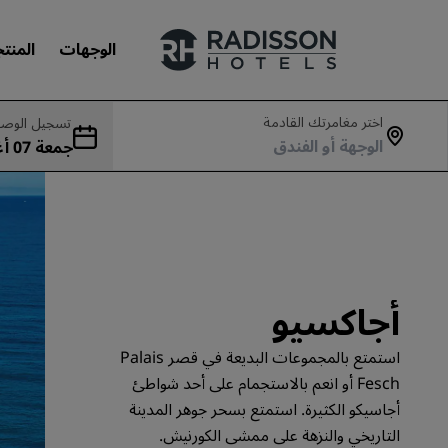
الوجهات
المنت
اختر مغامرتك القادمة
تسجيل الوصو
جمع
علاماتنا التجارية
بت 08 أغسطس
علامات فنادق راديسون التجارية
أجاكسيو
استمتع بالمجموعات البديعة في قصر Palais
Fesch أو انعم بالاستجمام على أحد شواطئ
أجاسيكو الكثيرة. استمتع بسحر جوهر المدينة
التاريخي والنزهة على ممشى الكورنيش.