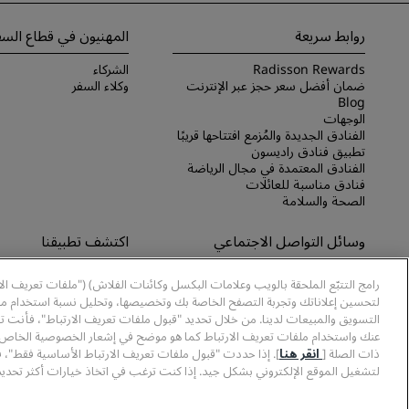
روابط سريعة
المهنيون في قطاع السف
Radisson Rewards
الشركاء
ضمان أفضل سعر حجز عبر الإنترنت
وكلاء السفر
Blog
الوجهات
الفنادق الجديدة والمُزمع افتتاحها قريبًا
تطبيق فنادق راديسون
الفنادق المعتمدة في مجال الرياضة
فنادق مناسبة للعائلات
الصحة والسلامة
وسائل التواصل الاجتماعي
اكتشف تطبيقنا
علامات فنادق راديسون التجارية
اكتشف تطبيق Radisson Hotels
رامج التتبّع الملحقة بالويب وعلامات البكسل وكائنات الفلاش) ("ملفات تعريف ال
لتحسين إعلاناتك وتجربة التصفح الخاصة بك وتخصيصها، وتحليل نسبة استخدام موا
التسويق والمبيعات لدينا. من خلال تحديد "قبول ملفات تعريف الارتباط"، فأنت ت
عنك واستخدام ملفات تعريف الارتباط كما هو موضح في إشعار الخصوصية الخاص ب
ذات الصلة [
انقر هنا
]. إذا حددت "قبول ملفات تعريف الارتباط الأساسية فقط"، 
لتشغيل الموقع الإلكتروني بشكل جيد. إذا كنت ترغب في اتخاذ خيارات أكثر تحديدً
© 2026 مجموعة فنادق راديسون.
Rewards، وRadisson Meetings هي علامات تجارية مُسجَّلة في مكتب الولايات المتحدة لبراءات الاختراع والعلامات التجارية وأماكن أخرى.