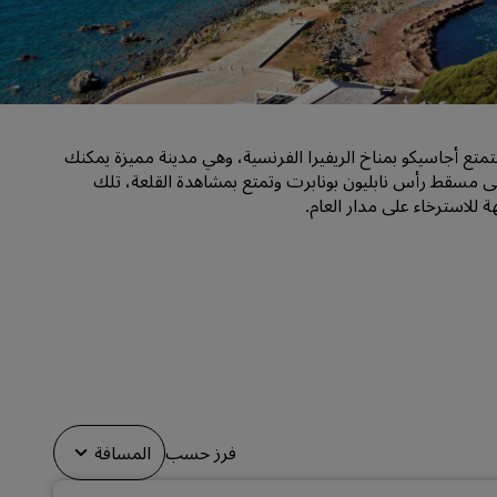
قاعات الزفاف
إقامات مستدامة
إقامات الفرق الرياضية
مسافر بغرض العمل
متع أجاسيكو بمناخ الريفيرا الفرنسية، وهي مدينة مميزة يمكنك
فنادق في وسط المدينة
إلى مسقط رأس نابليون بونابرت وتمتع بمشاهدة القلعة، تلك
تفضل بزيارة مدونتنا
للاسترخاء على مدار العام.
Radisson Rewards
استكشف برنامج Radisson Rewards
المزايا
كيفية استخدام النقاط
كيفية ربح النقاط
موظفو الحجز ومُنظِّمو الرحلات
فرز حسب
المسافة