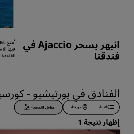
العلامات التجارية التابعة في الصين
انبهر بسحر Ajaccio في
أمتع ناظ
فيها الا
فندقنا
القاعدة 
الفنادق في بورتيشيو - كورسي
قائمة
خريطة
عوامل التصفية
إظهار نتيجة 1