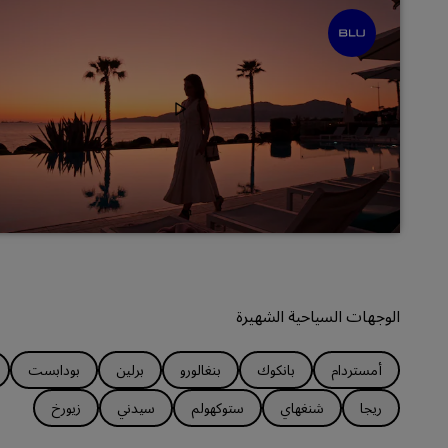
الوجهات السياحية الشهيرة
أمستردام
بانكوك
بنغالورو
برلين
بودابست
ريجا
شنغهاي
ستوكهولم
سيدني
زيورخ