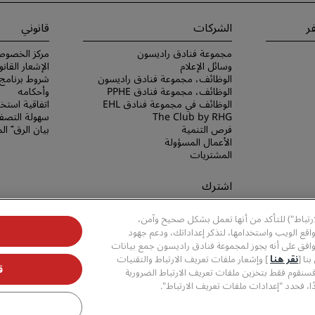
ر
الشركات
قانوني
مجموعة فنادق راديسون
مركز الخصوص
وسائل الإعلام
الإشعار القانو
الوظائف، مجموعة فنادق راديسون
الوظائف، مجموعة فنادق PPHE
وأحكامه
الوظائف في مجموعة فنادق EHL
اتفاقية استخد
The Club by RHG
سهولة التصفح
فرص التنمية
بيان الرق ّ ا
الأعمال المسؤولة
المشتريات
اشترك
لا تفوّت فرصة الحصول على أفضل
ارتباط") للتأكد من أنها تعمل بشكل صحيح وآمن،
عروضنا
قع الويب واستخدامها، لتذكر إعداداتك، ودعم جهود
وافق على أنه يجوز لمجموعة فنادق راديسون جمع بيانات
نا [
نقر هنا
] وإشعار ملفات تعريف الارتباط والتقنيات
ق
فسنقوم فقط بتخزين ملفات تعريف الارتباط الضرورية
ا، فحدد "إعدادات ملفات تعريف الارتباط".