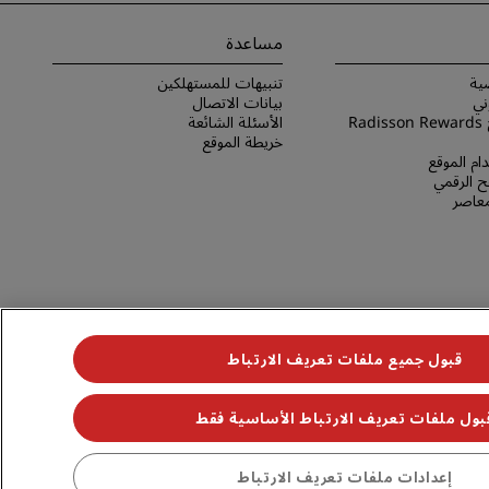
مساعدة
ية
تنبيهات للمستهلكين
ني
بيانات الاتصال
شروط برنامج Radisson Rewards
الأسئلة الشائعة
خريطة الموقع
ام الموقع
 الرقمي
لمعاصر
قبول جميع ملفات تعريف الارتباط
بول ملفات تعريف الارتباط الأساسية فقط
جميع الحقوق محفوظة. مجموعة فنادق راديسون (RHG)، وراديسون، وراديسون رِد، وراديسون بلو، وراديسون كوليكشن، وراديسون إنديفيديولز، وبارك بلازا، وبارك إن، وكانتري إن آند سويتس، وPrize by Radisson، وRadisson
إعدادات ملفات تعريف الارتباط