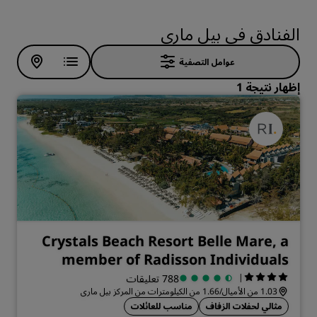
الفنادق في بيل ماري
عوامل التصفية
إظهار نتيجة 1
Crystals Beach Resort Belle Mare, a
member of Radisson Individuals
|
788 تعليقات
1.03 من الأميال/1.66 من الكيلومترات من المركز بيل ماري
مثالي لحفلات الزفاف
مناسب للعائلات