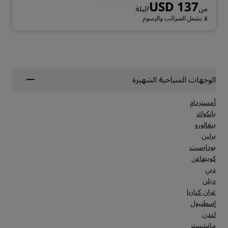
USD 137
من
/ليلة
لا يشمل الضرائب والرسوم
الوجهات السياحية الشهيرة
أمستردام
بانكوك
بنغالورو
برلين
بودابست
كوبنهاغن
دبي
دبلن
غران كناريا
إسطنبول
لندن
مانشستر