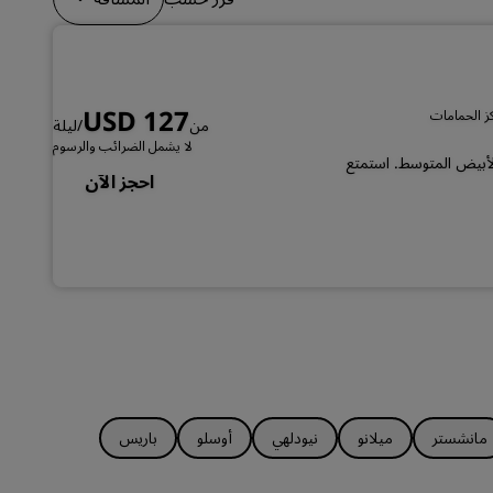
الانضمام
USD 127
من
/ليلة
لا يشمل الضرائب والرسوم
 الأبيض المتوسط. استمتع
احجز الآن
مانشستر
ميلانو
نيودلهي
أوسلو
باريس