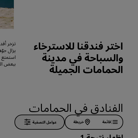
العلامات التجارية التابعة في الصين
اختر فندقنا للاسترخاء
تزخر أقد
يزال جوّ
والسباحة في مدينة
استمتع ب
ببعض الم
الحمامات الجميلة
الفنادق في الحمامات
قائمة
خريطة
عوامل التصفية
إظهار نتيجة 1