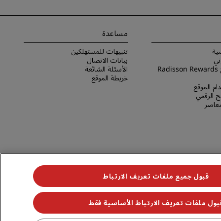
مساعدة
ية
تنبيهات للمستهلكين
ني
بيانات الاتصال
شروط برنامج Radisson Rewards
الأسئلة الشائعة
خريطة الموقع
ام الموقع
 الرقمي
لمعاصر
قبول جميع ملفات تعريف الارتباط
بول ملفات تعريف الارتباط الأساسية فقط