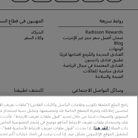
روابط سريعة
المهنيون في قطاع السف
Radisson Rewards
الشركاء
ضمان أفضل سعر حجز عبر الإنترنت
وكلاء السفر
Blog
الوجهات
الفنادق الجديدة والمُزمع افتتاحها قريبًا
تطبيق فنادق راديسون
الفنادق المعتمدة في مجال الرياضة
فنادق مناسبة للعائلات
الصحة والسلامة
وسائل التواصل الاجتماعي
اكتشف تطبيقنا
علامات فنادق راديسون التجارية
اكتشف تطبيق Radisson Hotels
رامج التتبّع الملحقة بالويب وعلامات البكسل وكائنات الفلاش) ("ملفات تعريف ال
لتحسين إعلاناتك وتجربة التصفح الخاصة بك وتخصيصها، وتحليل نسبة استخدام موا
التسويق والمبيعات لدينا. من خلال تحديد "قبول ملفات تعريف الارتباط"، فأنت ت
عنك واستخدام ملفات تعريف الارتباط كما هو موضح في إشعار الخصوصية الخاص ب
ذات الصلة [
انقر هنا
]. إذا حددت "قبول ملفات تعريف الارتباط الأساسية فقط"، 
لتشغيل الموقع الإلكتروني بشكل جيد. إذا كنت ترغب في اتخاذ خيارات أكثر تحديدً