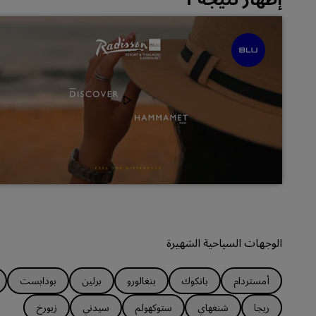
الوجهات السياحية الشهيرة
أمستردام
بانكوك
بنغالورو
برلين
بودابست
ريجا
شنغهاي
ستوكهولم
سيدني
زيورخ