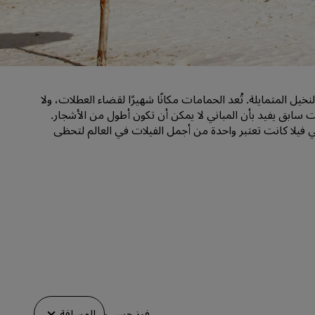
قاعات الزفاف
إقامات مستدامة
إقامات الفرق الرياضية
مسافر بغرض العمل
 المتمايلة. تُعد الحمامات مكانًا شهيرًا لقضاء العطلات، ولا
فنادق في وسط المدينة
ت سابق يفيد بأن المباني لا يمكن أن تكون أطول من الأشجار.
تفضل بزيارة مدونتنا
في فيلا كانت تعتبر واحدة من أجمل الفيلات في العالم لتحظى
Radisson Rewards
استكشف برنامج Radisson Rewards
المزايا
كيفية استخدام النقاط
كيفية ربح النقاط
موظفو الحجز ومُنظِّمو الرحلات
فرز حسب
المسافة