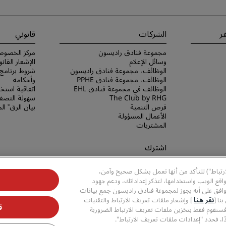
ر
الشركات
قانوني
مجموعة فنادق راديسون
مركز الخصوص
وسائل الإعلام
الإشعار القانو
الوظائف، مجموعة فنادق راديسون
الوظائف، مجموعة فنادق PPHE
وأحكامه
الوظائف في مجموعة فنادق EHL
اتفاقية استخد
The Club by RHG
سهولة التصفح
فرص التنمية
بيان الرق ّ ا
الأعمال المسؤولة
المشتريات
اشترك
لا تفوّت فرصة الحصول على أفضل
ارتباط") للتأكد من أنها تعمل بشكل صحيح وآمن،
عروضنا
قع الويب واستخدامها، لتذكر إعداداتك، ودعم جهود
وافق على أنه يجوز لمجموعة فنادق راديسون جمع بيانات
نا [
نقر هنا
] وإشعار ملفات تعريف الارتباط والتقنيات
ق
فسنقوم فقط بتخزين ملفات تعريف الارتباط الضرورية
ا، فحدد "إعدادات ملفات تعريف الارتباط".