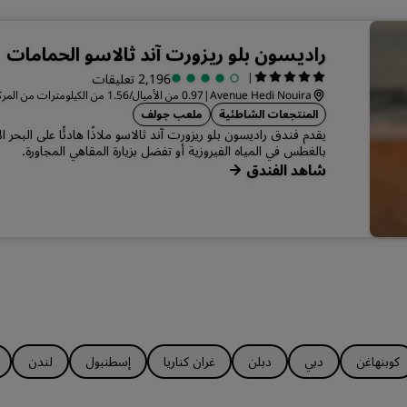
راديسون بلو ريزورت آند ثالاسو الحمامات
|
2,196 تعليقات
Avenue Hedi Nouira
|
0.97 من الأميال/1.56 من الكيلومترات من المركز الحمامات
المنتجعات الشاطئية
ملعب جولف
يقدم فندق راديسون بلو ريزورت آند ثالاسو ملاذًا هادئًا على البحر
بالغطس في المياه الفيروزية أو تفضل بزيارة المقاهي المجاورة.
شاهد الفندق
كوبنهاغن
دبي
دبلن
غران كناريا
إسطنبول
لندن