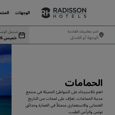
الوجهات
المنت
اختر مغامرتك القادمة
تسجيل الوصو
علاماتنا التجارية
جمعة 07 أغسطس
علامات فنادق راديسون التجارية
الحمامات
انعم بالاسترخاء على الشواطئ الجميلة في منتجع
مدينة الحمامات. تعرّف على لمحات من التاريخ
العثماني والاستعماري متمثلاً في العمارة وحدائق
تونس والرأس الطيب.