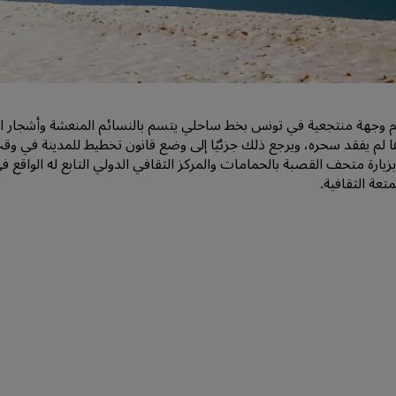
اطلب عرض أسعار
وجهات الفعاليات
حلول الصناعة
م وجهة منتجعية في تونس بخط ساحلي يتسم بالنسائم المنعشة وأشجار النخيل
البحث عن الرحلات
ها لم يفقد سحره، ويرجع ذلك جزئيًا إلى وضع قانون تخطيط للمدينة في وق
البحث عن الرحلات
زيارة متحف القصبة بالحمامات والمركز الثقافي الدولي التابع له الواقع 
تعة الثقافية.
تناول الطعام
البحث عن مطعم
الخدمات الرقمية
تطبيق فنادق راديسون