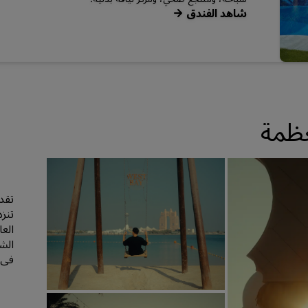
شاهد الفندق
عظمة
تقدم
تنز
الع
الشي
في ت