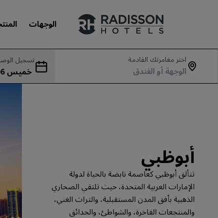
الوجهات
المنت
اختر مغامرتك القادمة
تسجيل الوصو
علاماتنا التجارية
جمعة 07 أغسطس
علامات فنادق راديسون التجارية
أبوظبي
تتألق أبوظبي كعاصمة نابضة بالحياة لدولة
الإمارات العربية المتحدة، حيث تلتقي الصحاري
الذهبية بأفق المدن المستقبلية، والتراث الغني،
والمنتجعات الفاخرة، والشواطئ، والحدائق