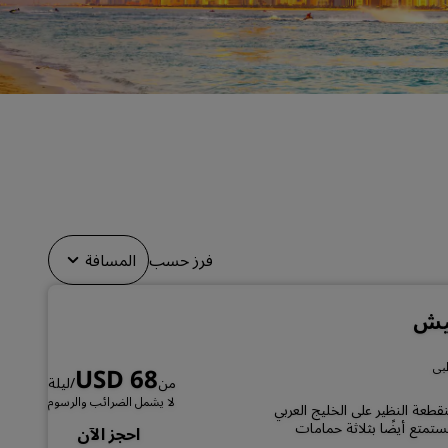
قاعات الزفاف
إقامات مستدامة
إقامات الفرق الرياضية
مسافر بغرض العمل
فنادق في وسط المدينة
تفضل بزيارة مدونتنا
Radisson Rewards
فرز حسب
المسافة
استكشف برنامج Radisson Rewards
المزايا
نيش
كيفية استخدام النقاط
كيفية ربح النقاط
USD 68
من
/ليلة
موظفو الحجز ومُنظِّمو الرحلات
لا يشمل الضرائب والرسوم
قطعة النظير على الخليج العربي
لغ عددها 327 غرفةً وجناحًا. ستستمتع أيضًا بثلاثة حمامات
احجز الآن