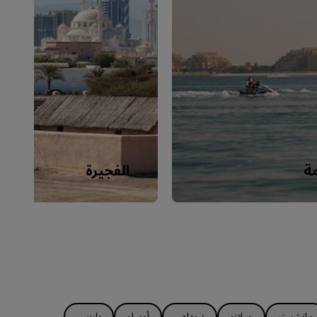
ة
الفجيرة
مانشستر
ميلانو
نيودلهي
أوسلو
باريس