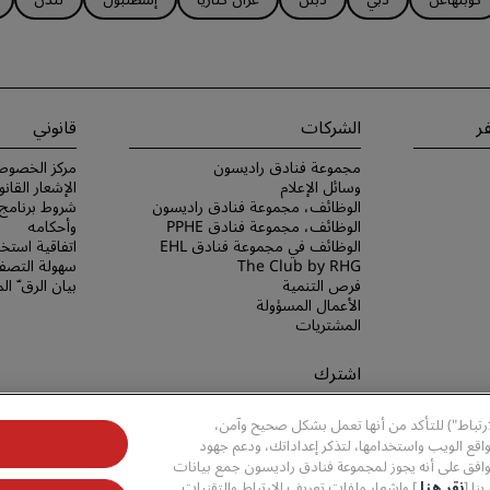
ر
الشركات
قانوني
مجموعة فنادق راديسون
مركز الخصوص
وسائل الإعلام
الإشعار القانو
الوظائف، مجموعة فنادق راديسون
الوظائف، مجموعة فنادق PPHE
وأحكامه
الوظائف في مجموعة فنادق EHL
اتفاقية استخد
The Club by RHG
سهولة التصفح
فرص التنمية
بيان الرق ّ ا
الأعمال المسؤولة
المشتريات
اشترك
لا تفوّت فرصة الحصول على أفضل
ارتباط") للتأكد من أنها تعمل بشكل صحيح وآمن،
عروضنا
قع الويب واستخدامها، لتذكر إعداداتك، ودعم جهود
وافق على أنه يجوز لمجموعة فنادق راديسون جمع بيانات
نا [
نقر هنا
] وإشعار ملفات تعريف الارتباط والتقنيات