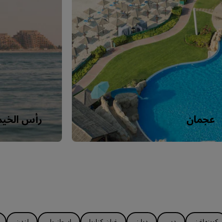
عجمان
رأس الخيم
كوبنهاغن
دبي
دبلن
غران كناريا
إسطنبول
لندن