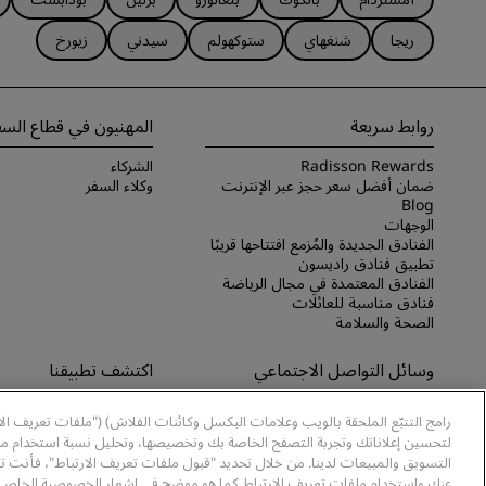
ريجا
شنغهاي
ستوكهولم
سيدني
زيورخ
روابط سريعة
المهنيون في قطاع السف
Radisson Rewards
الشركاء
ضمان أفضل سعر حجز عبر الإنترنت
وكلاء السفر
Blog
الوجهات
الفنادق الجديدة والمُزمع افتتاحها قريبًا
تطبيق فنادق راديسون
الفنادق المعتمدة في مجال الرياضة
فنادق مناسبة للعائلات
الصحة والسلامة
وسائل التواصل الاجتماعي
اكتشف تطبيقنا
علامات فنادق راديسون التجارية
اكتشف تطبيق Radisson Hotels
رامج التتبّع الملحقة بالويب وعلامات البكسل وكائنات الفلاش) ("ملفات تعريف ال
لتحسين إعلاناتك وتجربة التصفح الخاصة بك وتخصيصها، وتحليل نسبة استخدام موا
التسويق والمبيعات لدينا. من خلال تحديد "قبول ملفات تعريف الارتباط"، فأنت ت
عنك واستخدام ملفات تعريف الارتباط كما هو موضح في إشعار الخصوصية الخاص ب