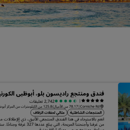
اطلب عرض أسعار
وجهات الفعاليات
حلول الصناعة
البحث عن الرحلات
البحث عن الرحلات
تناول الطعام
البحث عن مطعم
فندق ومنتجع راديسون بلو، أبوظبي الكور
الخدمات الرقمية
|
2,742 تعليقات
Corniche Rd
|
78.17 من الأميال/125.8 من الكيلومترات من المركز أبوظبي
تطبيق فنادق راديسون
المنتجعات الشاطئية
مثالي لحفلات الزفاف
انعم بالاسترخاء في هذا الفندق المنتجعي الأنيق، ذي الإطلالات من
من غرفنا وأجنحتنا المريحة، التي يب
سباحة، ومنتجع صحي، ومركز لياقة بدنية.