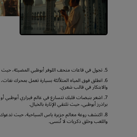
5. تجول في قاعات متحف اللوفر أبوظبي المضيئة، حيث تحكي كل تحفة فنية قصة.
6. انطلق فوق المياه المتلألئة بسيارة تعمل بمحرك نفاث
والابتكار في قالب شعري.
7. اشعر بنبضات قلبك تتسارع في عالم فيراري أبوظبي أ
براذرز أبوظبي، حيث تلتقي الإثارة بالخيال.
8. اكتشف روعة معالم جزيرة ياس السياحية، حيث تدعوك ك
واللعب وخلق ذكريات لا تُنسى.