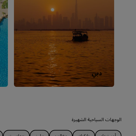
دبي
الوجهات السياحية الشهيرة
أمستردام
بانكوك
بنغالورو
برلين
بودابست