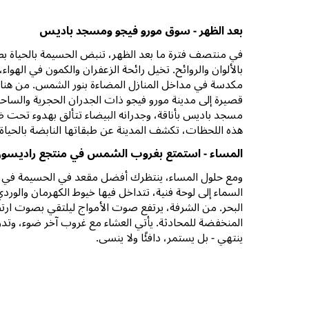
بعد الظهر - سوق مورو فيجو ومسجد باديس
في منتصف فترة ما بعد الظهر، تنبض الحسيمة بالحياة ب
بالألوان والروائح. تخيل رائحة الزعفران والكمون في الهواء
مكدسة في مداخل المنازل المضاءة بنور الشمس. من هنا،
قصيرة إلى مدينة مورو فيجو ذات الجدران الحجرية والساح
مسجد باديس بأناقة، وجدرانه البيضاء تتألق بهدوء تحت ضو
هذه اللحظات، تكشف المدينة عن طبقاتها النابضة بالحياة، و
المساء - استمتع بغروب الشمس في منتجع راديسون
ومع حلول المساء، ينتظرك أفضل مقعد في الحسيمة في من
السماء إلى لوحة فنية، تتداخل فيها خيوط الكهرمان والو
البحر. من الشرفة، يرتفع صوت الأمواج ليلتقي بصوت ار
المنخفضة للمحادثة. يأتي العشاء مع غروب آخر ضوء، وتدر
ينتهي - بل يستمر، دافئًا ولا ينسى.