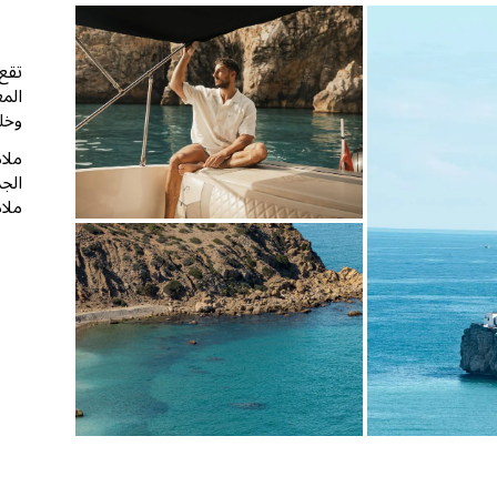
تقع
المغ
وخلج
ملاذ
الجم
ملاذ