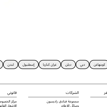
كوبنهاغن
دبي
دبلن
غران كناريا
إسطنبول
لندن
ر
الشركات
قانوني
مجموعة فنادق راديسون
مركز الخصوص
وسائل الإعلام
الإشعار القانو