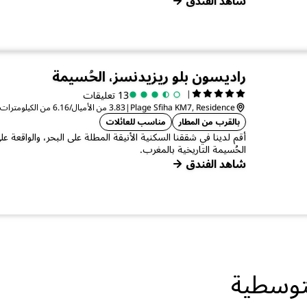
شاهد الفندق
راديسون بلو ريزيدنسز، الحُسيمة
|
13 تعليقات
Plage Sfiha KM7, Residence
|
3.83 من الأميال/6.16 من الكيلومترات من المركز الحسيمة
بالقرب من المطار
مناسب للعائلات
أقم لدينا في شققنا السكنية الأنيقة المطلة على البحر، والواقع
الحُسيمة التاريخية بالمغرب.
شاهد الفندق
توسطية