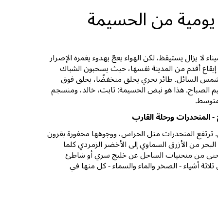
 يومية من الحسيمة
ميناء لا يزال يستيقظ، لكن الهواء يعجّ بهدوء يغمره الإصرار
 إيقاع أقدم من المدينة نفسها، حيث يسحبون الشباك
شمس السائل. طائر بحري يحلق منخفضًا، يحلق فوق
يم الصباح. هذا هو نبض الحسيمة: ثابت، خالد، ومنسجم
متوسط.
 المنحدرات ورحلة القارب
ق. ترتفع المنحدرات مثل الحراس، ووجوهها محفورة بقرون
 البحر من الأزرق السماوي إلى الأخضر الزمردي كلما
حنى من منحنيات الساحل عن خليج سري أو شاطئ
لاثة أشياء - الصخر والماء والسماء - كل منها في