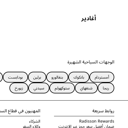
أغادير
الوجهات السياحية الشهيرة
أمستردام
بانكوك
بنغالورو
برلين
بودابست
ريجا
شنغهاي
ستوكهولم
سيدني
زيورخ
روابط سريعة
المهنيون في قطاع السف
Radisson Rewards
الشركاء
ضمان أفضل سعر حجز عبر الإنترنت
وكلاء السفر