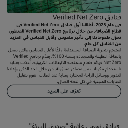
فنادق Verified Net Zero
في عام 2025، أطلقنا أول فنادق Verified Net Zero في
قطاع الضيافة. من خلال برنامج Verified Net Zero المتطور،
نحوّل طموحاتنا إلى تأثير ملموس وقابل للقياس في المزيد
من الفنادق كل عام.
استمتع بتجربة الضيافة المستدامة وفقًا لأعلى المعايير، والتي تعمل
بالطاقة النظيفة والمتجددة بنسبة 100%. يقدّم برنامج Verified
Net Zero قوائم طعام منخفضة الانبعاثات الكربونية، أُعدّت بعناية
باستخدام مكونات من مصادر مسؤولة. من خلال الحد الذكي وإعادة
التدوير ووسائل الراحة المختارة بعناية عند الطلب، نقوم بتقليل
النفايات المتبقية في كل نقطة اتصال.
تعرّف على المزيد
فنادق تحمل علامة "صديق للبيئة"