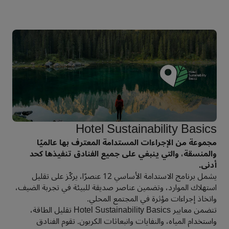
Hotel Sustainability Basics
مجموعة من الإجراءات المستدامة المعترف بها عالميًا
والمنسقة، والتي ينبغي على جميع الفنادق تنفيذها كحد
أدنى.
يشمل برنامج الاستدامة الأساسي 12 عنصرًا، يركّز على تقليل
استهلاك الموارد، وتضمين عناصر صديقة للبيئة في تجربة الضيف،
واتخاذ إجراءات مؤثرة في المجتمع المحلي.
تتضمن معايير Hotel Sustainability Basics تقليل الطاقة،
واستخدام المياه، والنفايات وانبعاثات الكربون. تقوم الفنادق