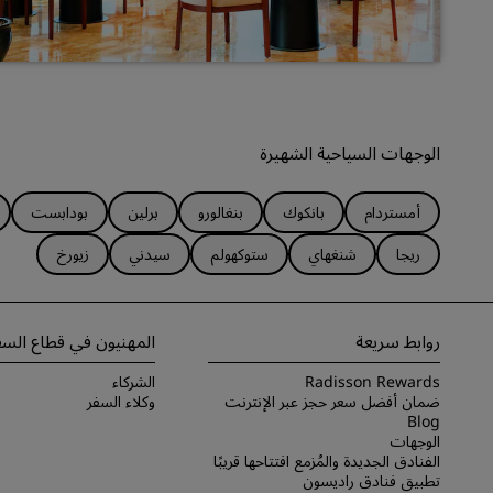
الوجهات السياحية الشهيرة
أمستردام
بانكوك
بنغالورو
برلين
بودابست
ريجا
شنغهاي
ستوكهولم
سيدني
زيورخ
روابط سريعة
المهنيون في قطاع السف
Radisson Rewards
الشركاء
ضمان أفضل سعر حجز عبر الإنترنت
وكلاء السفر
Blog
الوجهات
الفنادق الجديدة والمُزمع افتتاحها قريبًا
تطبيق فنادق راديسون