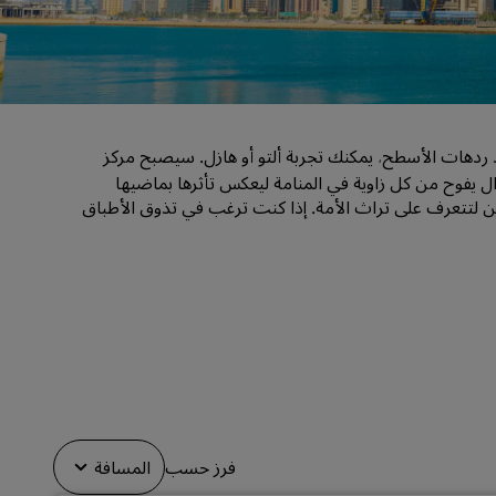
قاعات الزفاف
إقامات مستدامة
إقامات الفرق الرياضية
مسافر بغرض العمل
د ردهات الأسطح
يمكنك تجربة ألتو أو هازل. سيصبح مركز
،
فنادق في وسط المدينة
ازال يفوح من كل زاوية في المنامة ليعكس تأثرها بماضيها
تفضل بزيارة مدونتنا
ين لتتعرف على تراث الأمة. إذا كنت ترغب في تذوق الأطباق
Radisson Rewards
استكشف برنامج Radisson Rewards
المزايا
كيفية استخدام النقاط
كيفية ربح النقاط
موظفو الحجز ومُنظِّمو الرحلات
فرز حسب
المسافة