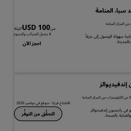
الانضمام
 سبا، المنامة
USD 100
من
/ليلة
لا يشمل الضرائب والرسوم
من مطار البحرين الدولي (BAH) ويوفر إمكانية سهولة الوصول إلى مرفأ
المدينة.
احجز الآن
ندفيديوالز
الافتتاح قريبًا
- متوقع في نوفمبر 2026
ي راديسون إندفيديوالز.
التحقُّق من التوفُّر
العناية بالصحة.