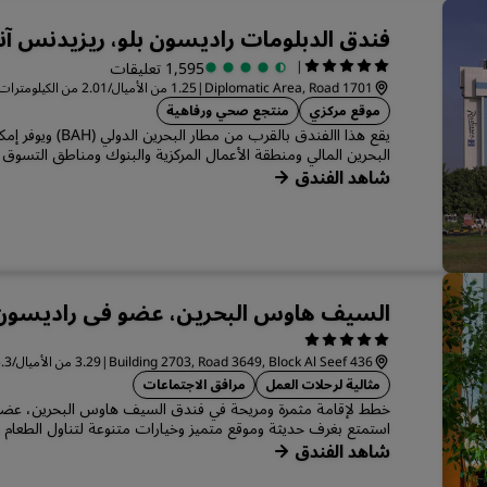
فندق الدبلومات راديسون بلو، ريزيدنس آند
|
1,595 تعليقات
Diplomatic Area, Road 1701
|
1.25 من الأميال/2.01 من الكيلومترات من المركز المنامة
موقع مركزي
منتجع صحي ورفاهية
يقع هذا االفندق بالقرب 
البحرين المالي ومنطقة الأعمال المركزية والبنوك ومناطق التسوق ب
شاهد الفندق
السيف هاوس البحرين، عضو في راديسون إ
Building 2703, Road 3649, Block Al Seef 436
|
3.29 من الأميال/5.3 من الكيلومترات من المركز المنامة
مثالية لرحلات العمل
مرافق الاجتماعات
خطط لإقامة مثمرة ومريحة في فندق السيف هاوس البحرين، عضو ف
استمتع بغرف حديثة وموقع متميز وخيارات متنوعة لتناول الطعام و
شاهد الفندق