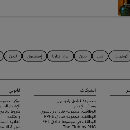
كوبنهاغن
دبي
دبلن
غران كناريا
إسطنبول
لندن
ر
الشركات
قانوني
مجموعة فنادق راديسون
مركز الخصوص
وسائل الإعلام
الإشعار القانو
الوظائف، مجموعة فنادق راديسون
الوظائف، مجموعة فنادق PPHE
وأحكامه
الوظائف في مجموعة فنادق EHL
اتفاقية استخد
The Club by RHG
سهولة التصفح