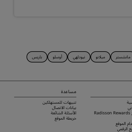
مانشستر
ميلانو
نيودلهي
أوسلو
باريس
مساعدة
ية
تنبيهات للمستهلكين
ني
بيانات الاتصال
شروط برنامج Radisson Rewards
الأسئلة الشائعة
خريطة الموقع
ام الموقع
 الرقمي