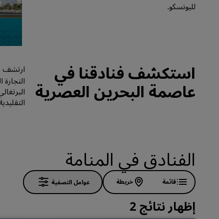
لليونسكو.
العلامات التجارية التابعة في الصين
استكشف فنادقنا في
ارتشف بع
التجارة 
عاصمة البحرين العصرية
البرتغال
التقليدي
الفنادق في المنامة
قائمة
خريطة
عوامل التصفية
إظهار نتائج 2