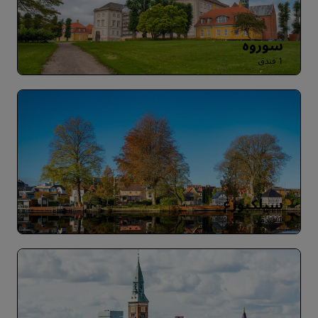
سوروه
1 فندق
سيلكبورغ
1 فندق