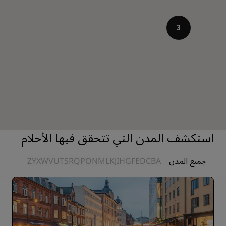
3
استكشف المدن التي تتحقق فيها الأحلام
جميع المدن
A
B
C
D
E
F
G
H
I
J
K
L
M
N
O
P
Q
R
S
T
U
V
W
X
Y
Z