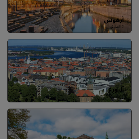
آرهوس
2 الفنادق
آلبورغ
1 فندق