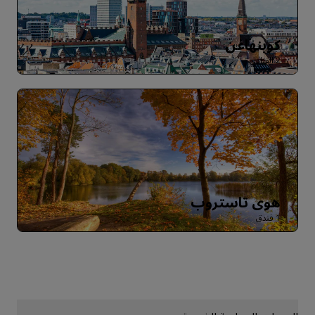
كوبنهاغن
2 الفنادق
هوي تاستروب
1 فندق