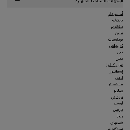
الوجهات السياحية الشهيرة
أمستردام
بانكوك
بنغالورو
برلين
بودابست
كوبنهاغن
دبي
دبلن
غران كناريا
إسطنبول
لندن
مانشستر
ميلانو
نيودلهي
أوسلو
باريس
ريجا
شنغهاي
ستوكهولم