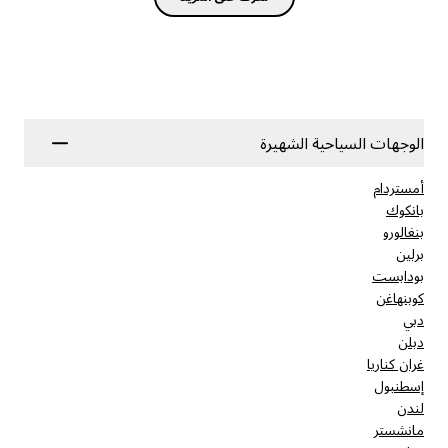
الوجهات السياحية الشهيرة
أمستردام
بانكوك
بنغالورو
برلين
بودابست
كوبنهاغن
دبي
دبلن
غران كناريا
إسطنبول
لندن
مانشستر