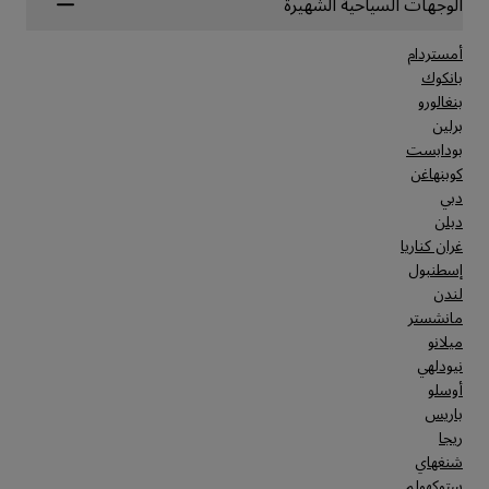
الوجهات السياحية الشهيرة
أمستردام
بانكوك
بنغالورو
برلين
بودابست
كوبنهاغن
دبي
دبلن
غران كناريا
إسطنبول
لندن
مانشستر
ميلانو
نيودلهي
أوسلو
باريس
ريجا
شنغهاي
ستوكهولم