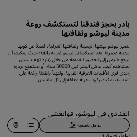
بادر بحجز فندقنا لتستكشف روعة
مدينة ليوشو وثقافتها
تتميز ليوشو ببيئتها الجميلة وثقافتها العرقية، فضلاً عن كونها
مدينة عصرية. يعد استكشاف ليوشو تجربة رائعة؛ حيث يمكنك أن
ترجع بالزمن إلى العصور القديمة من خلال زيارة كهف بيليان
لمشاهدة كيف عاش البشر قبل 50000 سنة، أو تستمتع بزيارة
إحدى قرى الأقليات العرقية القريبة. ولتهنأ بإطلالة رائعة على
المدينة، يمكنك ركوب عربة معلقة إلى تل مانشان.
الفنادق في ليوشو، قوانغشي
عوامل التصفية
إظهار نتيجة 1