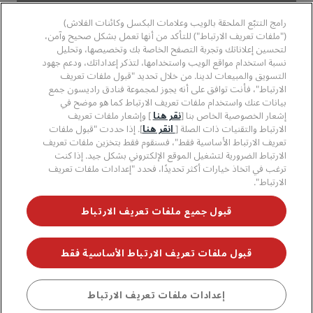
الفنادق المعتمدة في مجال الرياضة
الوظائف، مجموعة فنادق راديسون
مركز الخصوصية
مساعدة
فنادق مناسبة للعائلات
رامج التتبّع الملحقة بالويب وعلامات البكسل وكائنات الفلاش)
الوظائف، مجموعة فنادق PPHE
الإشعار القانوني
الصحة والسلامة
("ملفات تعريف الارتباط") للتأكد من أنها تعمل بشكل صحيح وآمن،
الوظائف في مجموعة فنادق EHL
شروط برنامج Radisson Rewards وأحكامه
تنبيهات للمستهلكين
لتحسين إعلاناتك وتجربة التصفح الخاصة بك وتخصيصها، وتحليل
The Club by RHG
وسائل التواصل الاجتماعي
اتفاقية استخدام الموقع
نسبة استخدام مواقع الويب واستخدامها، لتذكر إعداداتك، ودعم جهود
بيانات الاتصال
فرص التنمية
التسويق والمبيعات لدينا. من خلال تحديد "قبول ملفات تعريف
سهولة التصفح الرقمي
الأسئلة الشائعة
علامات فنادق راديسون التجارية
الأعمال المسؤولة
الارتباط"، فأنت توافق على أنه يجوز لمجموعة فنادق راديسون جمع
بيان الرق ّ المعاصر
خريطة الموقع
بيانات عنك واستخدام ملفات تعريف الارتباط كما هو موضح في
المشتريات
إشعار الخصوصية الخاص بنا [
نقر هنا
] وإشعار ملفات تعريف
الارتباط والتقنيات ذات الصلة [
انقر هنا
]. إذا حددت "قبول ملفات
تعريف الارتباط الأساسية فقط"، فسنقوم فقط بتخزين ملفات تعريف
الارتباط الضرورية لتشغيل الموقع الإلكتروني بشكل جيد. إذا كنت
ترغب في اتخاذ خيارات أكثر تحديدًا، فحدد "إعدادات ملفات تعريف
الارتباط".
لا تفوّت فرصة الحصول على أفضل عروضنا
قبول جميع ملفات تعريف الارتباط
قبول ملفات تعريف الارتباط الأساسية فقط
© 2026 مجموعة فنادق راديسون.
جميع الحقوق محفوظة. مجموعة فنادق
راديسون (RHG)، وراديسون، وراديسون رِد، وراديسون بلو، وراديسون كوليكشن،
وراديسون إنديفيديولز، وبارك بلازا، وبارك إن، وكانتري إن آند سويتس، وPrize by
Radisson، وRadisson Rewards، وRadisson Meetings هي علامات تجارية
إعدادات ملفات تعريف الارتباط
مُسجَّلة في مكتب الولايات المتحدة لبراءات الاختراع والعلامات التجارية وأماكن أخرى.