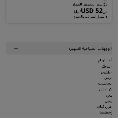
السعر المخصص للأعضاء
USD 52
من
/ليلة
لا يشمل الضرائب والرسوم
الوجهات السياحية الشهيرة
أمستردام
بانكوك
بنغالورو
برلين
بودابست
كوبنهاغن
دبي
دبلن
غران كناريا
إسطنبول
لندن