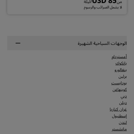
USD 85
من
/ليلة
لا يشمل الضرائب والرسوم
الوجهات السياحية الشهيرة
أمستردام
بانكوك
بنغالورو
برلين
بودابست
كوبنهاغن
دبي
دبلن
غران كناريا
إسطنبول
لندن
مانشستر