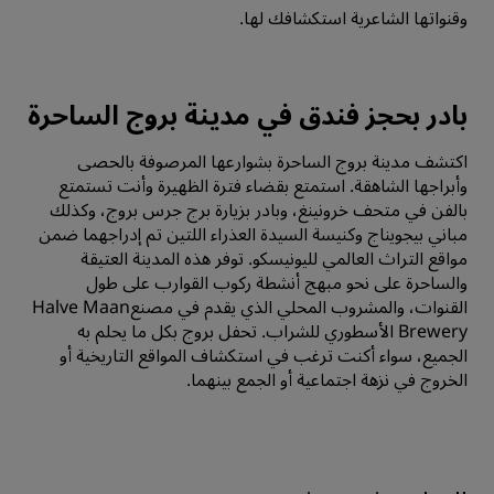
وقنواتها الشاعرية استكشافك لها.
بادر بحجز فندق في مدينة بروج الساحرة
اكتشف مدينة بروج الساحرة بشوارعها المرصوفة بالحصى
وأبراجها الشاهقة. استمتع بقضاء فترة الظهيرة وأنت تستمتع
بالفن في متحف خرونينغ، وبادر بزيارة برج جرس بروج، وكذلك
مباني بيجويناج وكنيسة السيدة العذراء اللتين تم إدراجهما ضمن
مواقع التراث العالمي لليونيسكو. توفر هذه المدينة العتيقة
والساحرة على نحو مبهج أنشطة ركوب القوارب على طول
القنوات، والمشروب المحلي الذي يقدم في مصنعHalve Maan
Brewery الأسطوري للشراب. تحفل بروج بكل ما يحلم به
الجميع، سواء أكنت ترغب في استكشاف المواقع التاريخية أو
الخروج في نزهة اجتماعية أو الجمع بينهما.