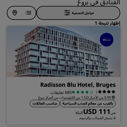
الفنادق في بروغ
عوامل التصفية
إظهار نتيجة 1
Radisson Blu Hotel, Bruges
|
685 تعليقات
0.95 من الأميال/1.52 من الكيلومترات من المركز بروغ
بالقرب من معالم الجذب السياحية
مناسب للعائلات
USD 111
من
/ليلة
لا يشمل الضرائب والرسوم