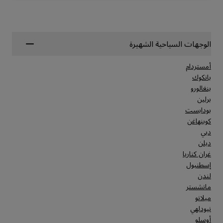
الوجهات السياحية الشهيرة
أمستردام
بانكوك
بنغالورو
برلين
بودابست
كوبنهاغن
دبي
دبلن
غران كناريا
إسطنبول
لندن
مانشستر
ميلانو
نيودلهي
أوسلو