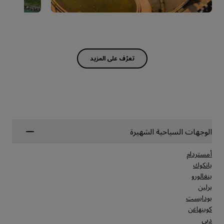
الوجهات السياحية الشهيرة
أمستردام
بانكوك
بنغالورو
برلين
بودابست
كوبنهاغن
دبي