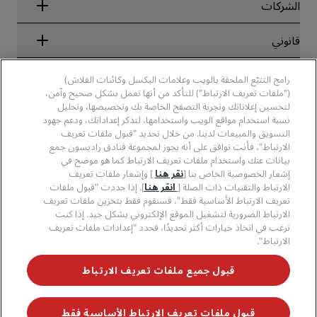
الشركاء
الشركات
الوجهات
وكلاء السفر
الفنادق الجديدة والمُزمع افتتاحها قريبًا
مجموعة فنادق راديسون
قانوني
تطبيق فنادق راديسون
وسائل الإعلام
الفنادق المعتمدة في مجال الرياضة
الوظائف، مجموعة فنادق راديسون
مركز الخصوصية
مساعدة
فنادق مناسبة للعائلات
رامج التتبّع الملحقة بالويب وعلامات البكسل وكائنات الفلاش)
الوظائف، مجموعة فنادق PPHE
الإشعار القانوني
الصحة والسلامة
("ملفات تعريف الارتباط") للتأكد من أنها تعمل بشكل صحيح وآمن،
الوظائف في مجموعة فنادق EHL
شروط برنامج Radisson Rewards وأحكامه
تنبيهات للمستهلكين
لتحسين إعلاناتك وتجربة التصفح الخاصة بك وتخصيصها، وتحليل
The Club by RHG
وسائل التواصل الاجتماعي
اتفاقية استخدام الموقع
نسبة استخدام مواقع الويب واستخدامها، لتذكر إعداداتك، ودعم جهود
بيانات الاتصال
فرص التنمية
التسويق والمبيعات لدينا. من خلال تحديد "قبول ملفات تعريف
سهولة التصفح الرقمي
الأسئلة الشائعة
علامات فنادق راديسون التجارية
الأعمال المسؤولة
الارتباط"، فأنت توافق على أنه يجوز لمجموعة فنادق راديسون جمع
بيان الرق ّ المعاصر
خريطة الموقع
بيانات عنك واستخدام ملفات تعريف الارتباط كما هو موضح في
المشتريات
إشعار الخصوصية الخاص بنا [
نقر هنا
] وإشعار ملفات تعريف
الارتباط والتقنيات ذات الصلة [
انقر هنا
]. إذا حددت "قبول ملفات
تعريف الارتباط الأساسية فقط"، فسنقوم فقط بتخزين ملفات تعريف
الارتباط الضرورية لتشغيل الموقع الإلكتروني بشكل جيد. إذا كنت
ترغب في اتخاذ خيارات أكثر تحديدًا، فحدد "إعدادات ملفات تعريف
الارتباط".
لا تفوّت فرصة الحصول على أفضل عروضنا
قبول جميع ملفات تعريف الارتباط
قبول ملفات تعريف الارتباط الأساسية فقط