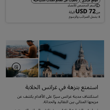
موقع مركزي
بالقرب من معالم الجذب السياحية
السعر المخصص للأعضاء
USD 72
من
/ليلة
لا يشمل الضرائب والرسوم
استمتع بنزهة في غراتس الخلابة
استكشاف مدينة غراتس سيرًا على الأقدام يكشف عن
مزيجها المثالي بين التقاليد والحداثة.
تجول في الشوارع الخلابة، حيث تلتقي المباني التي يعود