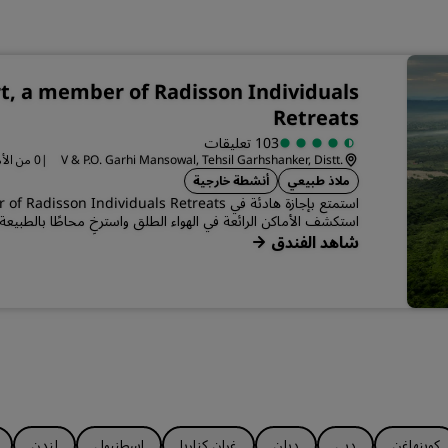
rt, a member of Radisson Individuals
Retreats
103 تعليقات
|
V & P.O. Garhi Mansowal, Tehsil Garhshanker, Distt.
nsowal
Hoshiarpur
ملاذ طبيعي
أنشطة خارجية
استكشف الأماكن الرائعة في الهواء الطلق واسترخِ محاطًا بالطبيعة
شاهد الفندق
كوبنهاغن
دبي
دبلن
غران كناريا
إسطنبول
لندن