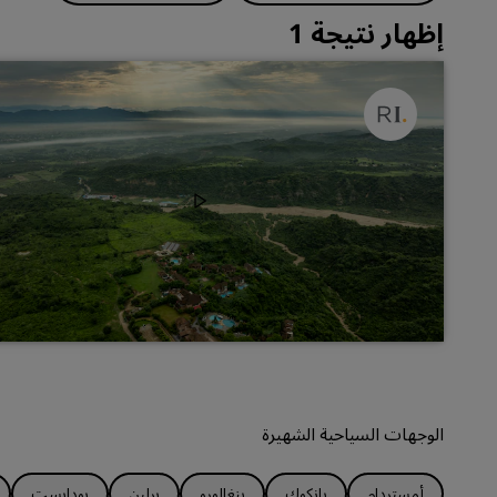
إظهار نتيجة 1
الوجهات السياحية الشهيرة
أمستردام
بانكوك
بنغالورو
برلين
بودابست