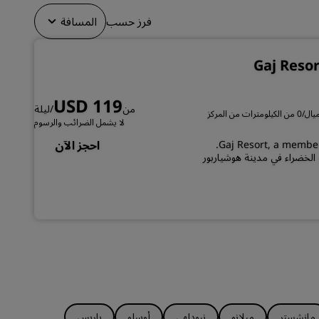
الانضمام
فرز حسب
المسافة
Gaj Reso
USD 119
من
/ليلة
0 من الأميال/0 من الكيلومترات من المركز
لا يشمل الضرائب والرسوم
Ma
استمتع بإجازة هادئة في Gaj Resort, a member of Radisson Individuals Retreats.
احجز الآن
 الخضراء في مدينة هوشياربور
مانشستر
ميلانو
نيودلهي
أوسلو
باريس