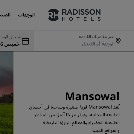
الوجهات
المنت
اختر مغامرتك القادمة
تسجيل الوصو
علاماتنا التجارية
جمعة 07 أغسطس
علامات فنادق راديسون التجارية
Mansowal
تُعد Mansowal قرية صغيرة وساحرة في أحضان
الطبيعة البنجابية، وتوفر مزيجًا آسرًا من المناظر
الطبيعية الخضراء والمعالم البارزة التاريخية
والمواقع الدينية.