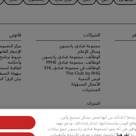
ر
الشركات
قانوني
مجموعة فنادق راديسون
مركز الخصوص
وسائل الإعلام
الإشعار القانو
الوظائف، مجموعة فنادق راديسون
الوظائف، مجموعة فنادق PPHE
وأحكامه
الوظائف في مجموعة فنادق EHL
اتفاقية استخد
The Club by RHG
سهولة التصفح
فرص التنمية
بيان الرق ّ ا
الأعمال المسؤولة
المشتريات
اشترك
لا تفوّت فرصة الحصول على أفضل
ارتباط") للتأكد من أنها تعمل بشكل صحيح وآمن،
عروضنا
قع الويب واستخدامها، لتذكر إعداداتك، ودعم جهود
وافق على أنه يجوز لمجموعة فنادق راديسون جمع بيانات
نا [
نقر هنا
] وإشعار ملفات تعريف الارتباط والتقنيات