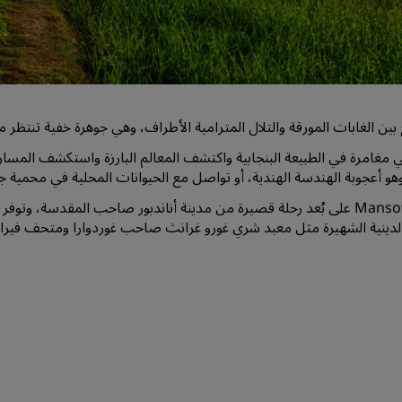
اطلب عرض أسعار
وجهات الفعاليات
حلول الصناعة
 بين الغابات المورقة والتلال المترامية الأطراف، وهي جوهرة خفية تنتظر
البحث عن الرحلات
 مغامرة في الطبيعة البنجابية واكتشف المعالم البارزة واستكشف المسا
البحث عن الرحلات
وهو أعجوبة الهندسة الهندية، أو تواصل مع الحيوانات المحلية في محمية جاج
تقع Mansowal على بُعد رحلة قصيرة من مدينة أناندبور صاحب المقدسة، وتو
تناول الطعام
الدينية الشهيرة مثل معبد شري غورو غرانث صاحب غوردوارا ومتحف فيراس
البحث عن مطعم
الخدمات الرقمية
تطبيق فنادق راديسون