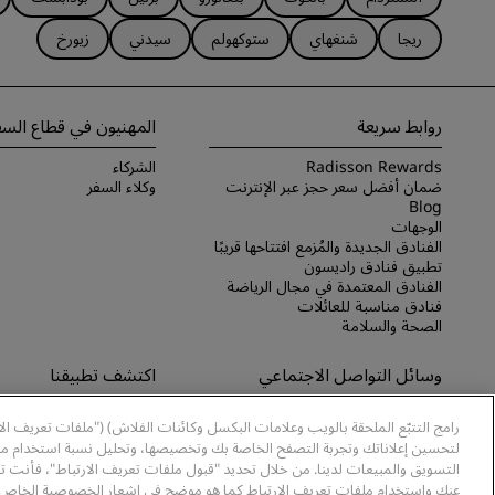
ريجا
شنغهاي
ستوكهولم
سيدني
زيورخ
روابط سريعة
المهنيون في قطاع السف
Radisson Rewards
الشركاء
ضمان أفضل سعر حجز عبر الإنترنت
وكلاء السفر
Blog
الوجهات
الفنادق الجديدة والمُزمع افتتاحها قريبًا
تطبيق فنادق راديسون
الفنادق المعتمدة في مجال الرياضة
فنادق مناسبة للعائلات
الصحة والسلامة
وسائل التواصل الاجتماعي
اكتشف تطبيقنا
علامات فنادق راديسون التجارية
اكتشف تطبيق Radisson Hotels
رامج التتبّع الملحقة بالويب وعلامات البكسل وكائنات الفلاش) ("ملفات تعريف ال
لتحسين إعلاناتك وتجربة التصفح الخاصة بك وتخصيصها، وتحليل نسبة استخدام موا
التسويق والمبيعات لدينا. من خلال تحديد "قبول ملفات تعريف الارتباط"، فأنت ت
عنك واستخدام ملفات تعريف الارتباط كما هو موضح في إشعار الخصوصية الخاص ب