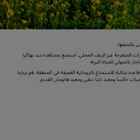
قاعات الزفاف
إقامات مستدامة
إقامات الفرق الرياضية
مسافر بغرض العمل
 من يكتشفها.
فنادق في وسط المدينة
رات المتعرجة عبر الريف المحلي. استمتع بمشاهدة سد بهاكرا
تفضل بزيارة مدونتنا
ار باتشولي للحياة البرية.
فر قاعدة مثالية للاستمتاع بالروحانية العميقة في المنطقة. قم بزيارة
Radisson Rewards
ات خالسا ومعبد ناينا ديفي ومعبد هانومان القديم.
استكشف برنامج Radisson Rewards
المزايا
كيفية استخدام النقاط
كيفية ربح النقاط
موظفو الحجز ومُنظِّمو الرحلات