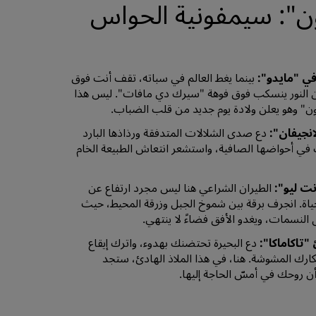
ون": سيمفونية الحواس
ي "مايدو":
بينما يغط العالم في سباته، تقف أنت فوق
 النور ينسكب فوق فوهة "سيرك دي مافات". ليس هذا
ن" وهو يعلن ولادة يوم جديد من قلب الضباب.
انجيفان":
دع صدى الشلالات المتدفقة ورذاذها البارد
ك في أحواضها الصافية، واستشعر انتعاش الطبيعة الخام
ت ليو":
الطيران الشراعي هنا ليس مجرد ارتفاع عن
حياة. انجرف برقة بين شموخ الجبل وزرقة المحيط، حيث
النسمات، ويغدو الأفق فضاءً لا ينتهي.
تاكاماكا":
دع البحيرة تحتضنك بهدوء، واترك إيقاع
رك المشوشة. هنا، في هذا الملاذ الهادئ، ستجد
أن روحك في أمسّ الحاجة إليها.