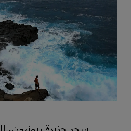
سحر جزيرة ريونيون، ال