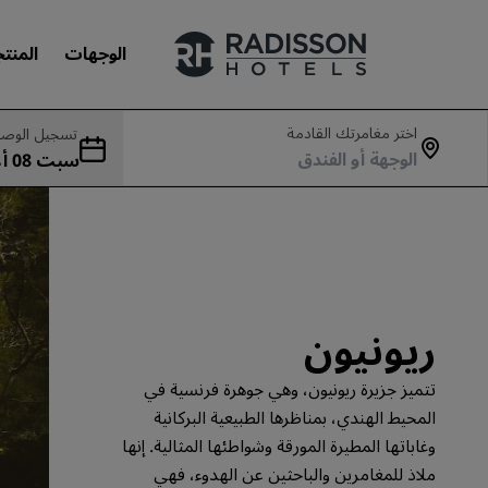
الوجهات
المنت
اختر مغامرتك القادمة
تسجيل الوصو
سب
علاماتنا التجارية
د 09 أغسطس
علامات فنادق راديسون التجارية
ريونيون
تتميز جزيرة ريونيون، وهي جوهرة فرنسية في
المحيط الهندي، بمناظرها الطبيعية البركانية
وغاباتها المطيرة المورقة وشواطئها المثالية. إنها
ملاذ للمغامرين والباحثين عن الهدوء، فهي