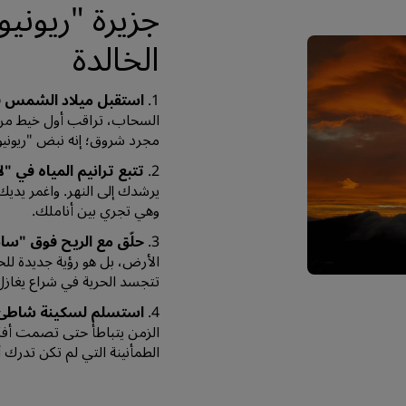
جزيرة "ريوني
الخالدة‌
1.
استقبل ميلاد الشمس ف
السحاب، تراقب أول خيط من
مجرد شروق؛ إنه نبض "ريونيو
2.
تتبع ترانيم المياه في "ل
يرشدك إلى النهر. واغمر يدي
وهي تجري بين أناملك.
3.
حلّق مع الريح فوق "سان
الأرض، بل هو رؤية جديدة لل
تتجسد الحرية في شراع يغازل 
4.
استسلم لسكينة شاطئ "
الزمن يتباطأ حتى تصمت أفكا
الطمأنينة التي لم تكن تدرك 