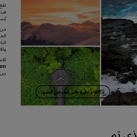
تقع
فرنس
يُن
من ب
الخ
النا
والا
للاس
ion
بين 
إلقاء نظرة على معرض الصور
ذي تم