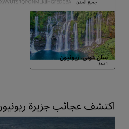
جميع المدن
A
B
C
D
E
F
G
H
I
J
K
L
M
N
O
P
Q
R
S
T
U
V
W
X
سان دوني، ريونيون
1 فندق
اكتشف عجائب جزيرة ريونيون