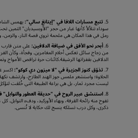
5.
تتبع مسارات اللافا في "إيتانغ سالي":
يهمس الشاطئ
سوداء تتلألأ كأنها غبار من حجر "الأوبسيديان" الثمين 
رمل في هذا المكان هي ملحمة تروي قصة النار، والزمن، و
6.
أبحر نحو الأفق في ضيافة الدلافين:
على متن قارب ال
من زجاج سائل تعكس أحلام المغامرين. وفجأة، وكأن الفرح
الدلافين بقفزاتها الرشيقة.كائنات حرة تراقص الأمواج وتمل
7.
تذوّق كنوز الجزيرة في "لا ميزون دي كوكو":
اكسر غل
الحلاوة؛ واستشعر ملمس جوز الهند الطازج، وارتشف نكهة ال
ليست مجرد ثمار، بل هي براعة الطبيعة التي خُلقت لتؤكل
8.
استنشق عبير الروح في "حديقة العطور والتوابل" ف
تفوح منه رائحة القرفة، وبهاء الأوركيد، ودفء التوابل. ك
ذكرى، وكل درب تسلكه ينسج لك حكاية لا تُنسى.