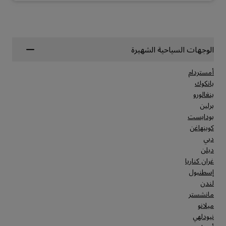
الوجهات السياحية الشهيرة
أمستردام
بانكوك
بنغالورو
برلين
بودابست
كوبنهاغن
دبي
دبلن
غران كناريا
إسطنبول
لندن
مانشستر
ميلانو
نيودلهي