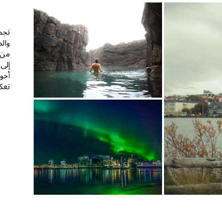
تجمع
والم
من ا
إلى 
أجوا
تعك