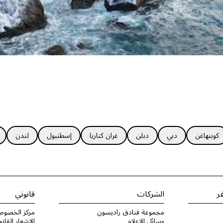
كوبنهاغن
دبي
دبلن
غران كناريا
إسطنبول
لندن
ر
الشركات
قانوني
مجموعة فنادق راديسون
مركز الخصوص
وسائل الإعلام
الإشعار القانو