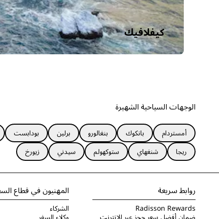
كيفلافيك
الوجهات السياحية الشهيرة
أمستردام
بانكوك
بنغالورو
برلين
بودابست
ريجا
شنغهاي
ستوكهولم
سيدني
زيورخ
روابط سريعة
المهنيون في قطاع السف
Radisson Rewards
الشركاء
ضمان أفضل سعر حجز عبر الإنترنت
وكلاء السفر