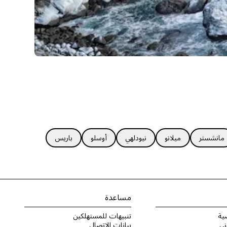
مانشستر
ميلانو
نيودلهي
أوسلو
باريس
مساعدة
ية
تنبيهات للمستهلكين
ني
بيانات الاتصال